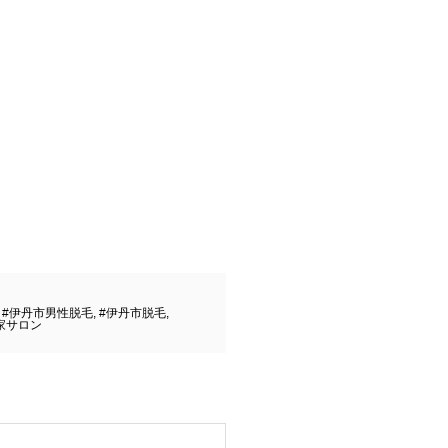
,
#伊丹市男性脱毛
,
#伊丹市脱毛
,
家サロン