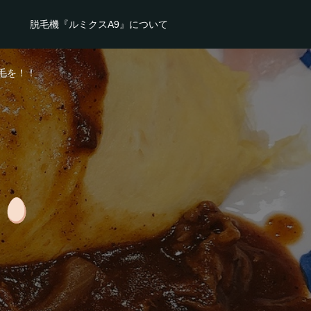
脱毛機『ルミクスA9』について
毛を！！
ス