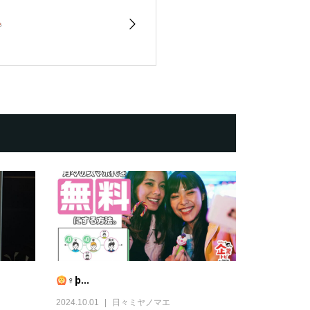
‍♀þ...
2024.10.01
日々ミヤノマエ