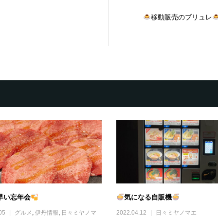
移動販売のブリュレ
早い忘年会
気になる自販機
05
グルメ
,
伊丹情報
,
日々ミヤノマ
2022.04.12
日々ミヤノマエ