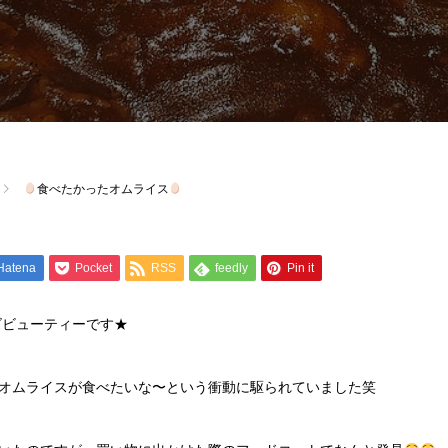
食べたかったオムライス
Hatena
Pocket
RSS
feedly
Pin it
ズビューティーです★
オムライスが食べたいな〜という衝動に駆られていました笑