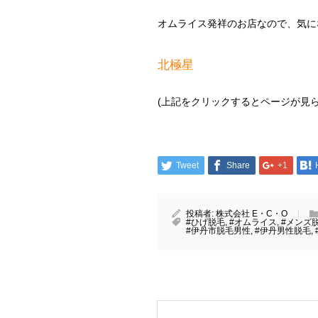
オムライス発祥のお店なので、気に
北極星
(上記をクリックするとページが見ら
Tweet
Share
+1
投稿者:
株式会社 E・C・O
#ひげ脱毛
,
#オムライス
,
#メンズ
#伊丹市脱毛男性
,
#伊丹男性脱毛
,