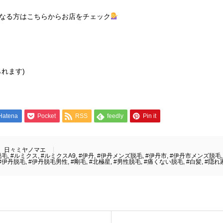
なる方はこちらからお店をチェック
れます)
Hatena
Pocket
RSS
feedly
Pin it
日々ミヤノマエ
脱毛
,
#ルミクス
,
#ルミクスA9
,
#伊丹
,
#伊丹メンズ脱毛
,
#伊丹市
,
#伊丹市メンズ脱毛
#伊丹脱毛
,
#伊丹脱毛男性
,
#剛毛
,
#北極星
,
#男性脱毛
,
#痛くない脱毛
,
#白髪
,
#隠れ