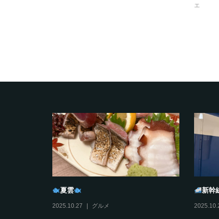
エ
タンプラリ
おすそわけ
びす
2025.12.11
日々ミヤノマエ
2025.12.