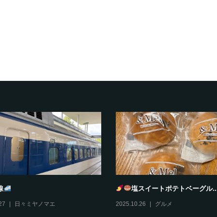
とろどあ
風丹
10
グルメ
,
伊丹情報
2025.10.29
グルメ
,
伊丹情報