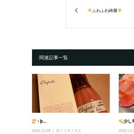
ふわふわ綺麗
関連記事一覧
‍♀þ...
少し
2022.12.28
日々ミヤノマエ
2022.12.