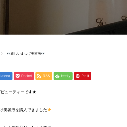
新しいまつげ美容液
Hatena
Pocket
RSS
feedly
Pin it
ズビューティーです★
げ美容液を購入できました