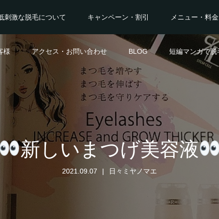
低刺激な脱毛について
キャンペーン・割引
メニュー・料金
客様
アクセス・お問い合わせ
BLOG
短編マンガで脱
新しいまつげ美容液
2021.09.07
日々ミヤノマエ