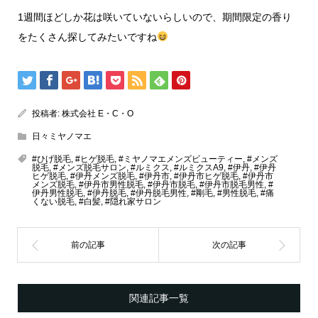
1週間ほどしか花は咲いていないらしいので、期間限定の香り
をたくさん探してみたいですね
投稿者:
株式会社 E・C・O
日々ミヤノマエ
#ひげ脱毛
,
#ヒゲ脱毛
,
#ミヤノマエメンズビューティー
,
#メンズ
脱毛
,
#メンズ脱毛サロン
,
#ルミクス
,
#ルミクスA9
,
#伊丹
,
#伊丹
ヒゲ脱毛
,
#伊丹メンズ脱毛
,
#伊丹市
,
#伊丹市ヒゲ脱毛
,
#伊丹市
メンズ脱毛
,
#伊丹市男性脱毛
,
#伊丹市脱毛
,
#伊丹市脱毛男性
,
#
伊丹男性脱毛
,
#伊丹脱毛
,
#伊丹脱毛男性
,
#剛毛
,
#男性脱毛
,
#痛
くない脱毛
,
#白髪
,
#隠れ家サロン
関連記事一覧