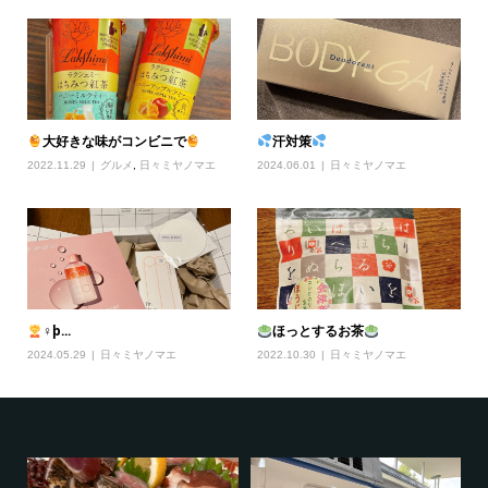
大好きな味がコンビニで
汗対策
2022.11.29
グルメ
,
日々ミヤノマエ
2024.06.01
日々ミヤノマエ
‍♀þ...
ほっとするお茶
2024.05.29
日々ミヤノマエ
2022.10.30
日々ミヤノマエ