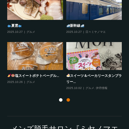
夏雲
新幹線
2025.10.27
グルメ
2025.10.27
日々ミヤノマエ
20
塩スイートポテトベーグル...
スイーツ＆ベーカリースタンプラ
リー...
2025.10.26
グルメ
20
2025.10.02
グルメ
,
伊丹情報
メンズ脱毛サロン『ミヤノマエ