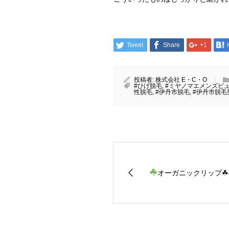
Tweet
Share
+1
投稿者:
株式会社 E・C・O
#ひげ脱毛
,
#ミヤノマエメンズビ
性脱毛
,
#伊丹市脱毛
,
#伊丹市脱毛
オーガニックリップ☘&#xf