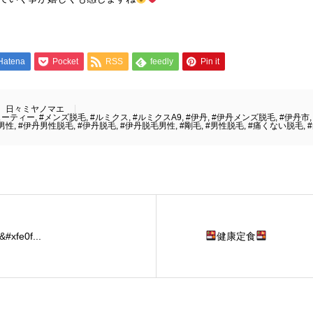
Hatena
Pocket
RSS
feedly
Pin it
日々ミヤノマエ
ューティー
,
#メンズ脱毛
,
#ルミクス
,
#ルミクスA9
,
#伊丹
,
#伊丹メンズ脱毛
,
#伊丹市
男性
,
#伊丹男性脱毛
,
#伊丹脱毛
,
#伊丹脱毛男性
,
#剛毛
,
#男性脱毛
,
#痛くない脱毛
,
e0f...
健康定食