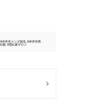
,
#伊丹市メンズ脱毛
,
#伊丹市男
#白髪
,
#隠れ家サロン