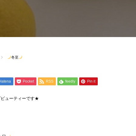
冬至
Hatena
Pocket
RSS
feedly
Pin it
ズビューティーです★