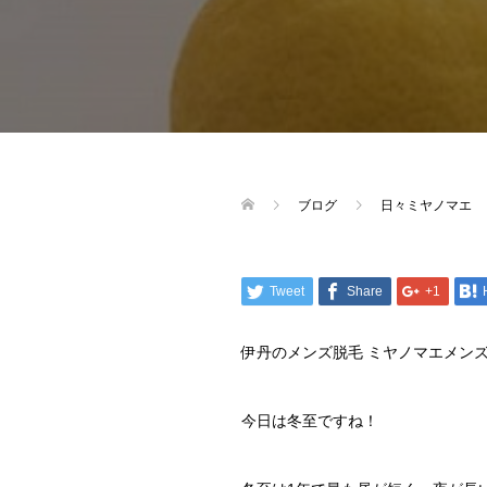
ブログ
日々ミヤノマエ
Tweet
Share
+1
伊丹のメンズ脱毛 ミヤノマエメン
今日は冬至ですね！