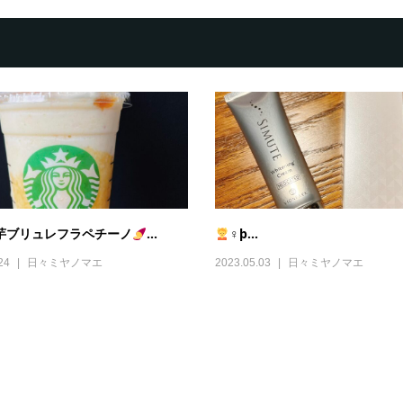
芋ブリュレフラペチーノ
...
‍♀þ...
24
日々ミヤノマエ
2023.05.03
日々ミヤノマエ