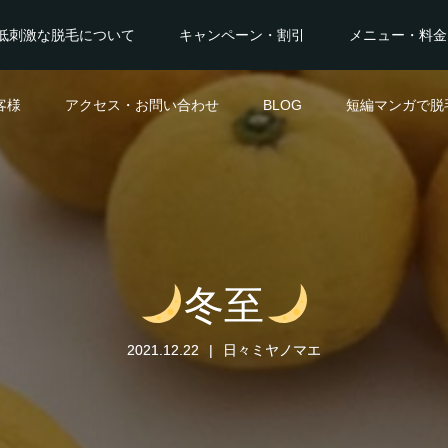
低刺激な脱毛について
キャンペーン・割引
メニュー・料金
客様
アクセス・お問い合わせ
BLOG
短編マンガで脱
冬至
2021.12.22
日々ミヤノマエ