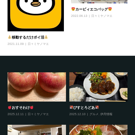
カービィエコバッグ
2022.06.13
日々ミヤノマエ
移動するだけポイ活
2021.11.09
日々ミヤノマエ
おすそわけ
びすとろどあ
2025.12.11
日々ミヤノマエ
2025.12.10
グルメ
,
伊丹情報
20