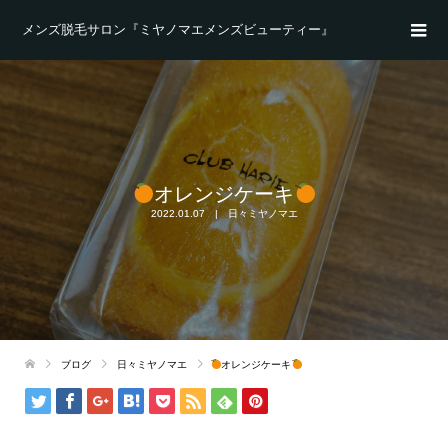
メンズ脱毛サロン『ミヤノマエメンズビューティー』
オレンジケーキ
2022.01.07
日々ミヤノマエ
ブログ
日々ミヤノマエ
オレンジケーキ