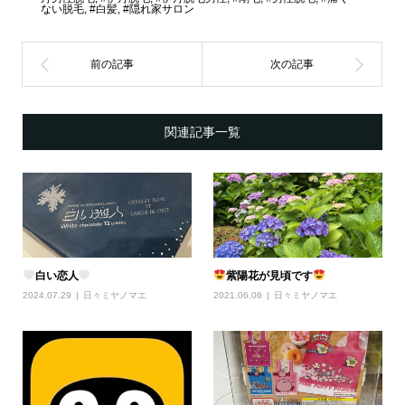
ない脱毛
,
#白髪
,
#隠れ家サロン
関連記事一覧
白い恋人
紫陽花が見頃です
2024.07.29
日々ミヤノマエ
2021.06.06
日々ミヤノマエ