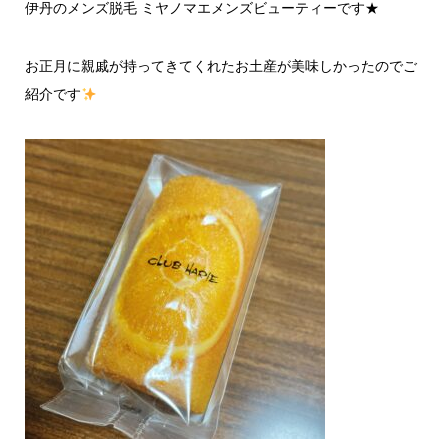
伊丹のメンズ脱毛 ミヤノマエメンズビューティーです★
お正月に親戚が持ってきてくれたお土産が美味しかったのでご
紹介です