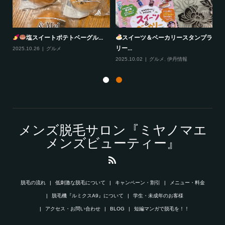
塩スイートポテトベーグル...
スイーツ＆ベーカリースタンプラ
リー...
2025.10.26
グルメ
20
2025.10.02
グルメ
,
伊丹情報
メンズ脱毛サロン『ミヤノマエ
メンズビューティー』
脱毛の流れ
低刺激な脱毛について
キャンペーン・割引
メニュー・料金
脱毛機『ルミクスA9』について
学生・未成年のお客様
アクセス・お問い合わせ
BLOG
短編マンガで脱毛を！！