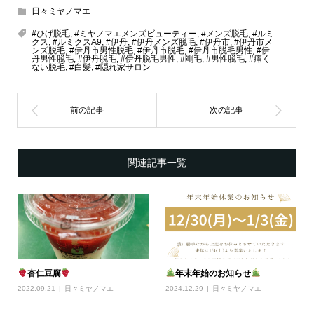
日々ミヤノマエ
#ひげ脱毛
,
#ミヤノマエメンズビューティー
,
#メンズ脱毛
,
#ルミ
クス
,
#ルミクスA9
,
#伊丹
,
#伊丹メンズ脱毛
,
#伊丹市
,
#伊丹市メ
ンズ脱毛
,
#伊丹市男性脱毛
,
#伊丹市脱毛
,
#伊丹市脱毛男性
,
#伊
丹男性脱毛
,
#伊丹脱毛
,
#伊丹脱毛男性
,
#剛毛
,
#男性脱毛
,
#痛く
ない脱毛
,
#白髪
,
#隠れ家サロン
関連記事一覧
杏仁豆腐
年末年始のお知らせ
2022.09.21
日々ミヤノマエ
2024.12.29
日々ミヤノマエ