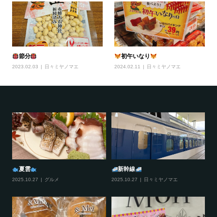
節分
初午いなり
2023.02.03
日々ミヤノマエ
2024.02.11
日々ミヤノマエ
夏雲
新幹線
2025.10.27
グルメ
2025.10.27
日々ミヤノマエ
20