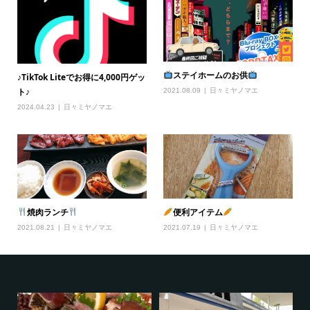
ステイホームのお供
♪TikTok Liteでお得に4,000円ゲッ
ト♪
2021.08.09
日々ミヤノマエ
2024.04.23
日々ミヤノマエ
焼肉ランチ
便利アイテム
2021.08.21
日々ミヤノマエ
2021.07.19
日々ミヤノマエ