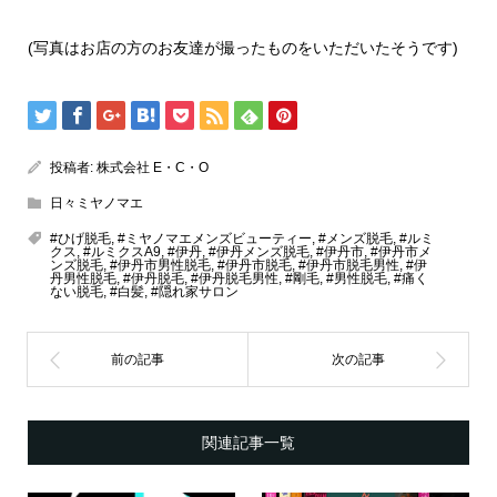
(写真はお店の方のお友達が撮ったものをいただいたそうです)
投稿者:
株式会社 E・C・O
日々ミヤノマエ
#ひげ脱毛
,
#ミヤノマエメンズビューティー
,
#メンズ脱毛
,
#ルミ
クス
,
#ルミクスA9
,
#伊丹
,
#伊丹メンズ脱毛
,
#伊丹市
,
#伊丹市メ
ンズ脱毛
,
#伊丹市男性脱毛
,
#伊丹市脱毛
,
#伊丹市脱毛男性
,
#伊
丹男性脱毛
,
#伊丹脱毛
,
#伊丹脱毛男性
,
#剛毛
,
#男性脱毛
,
#痛く
ない脱毛
,
#白髪
,
#隠れ家サロン
関連記事一覧