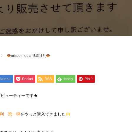
misdo meets 祇園辻利
Hatena
Pocket
RSS
feedly
Pin it
ズビューティーです★
祇園辻利 第一弾
をやっと購入できました