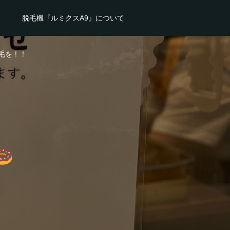
脱毛機『ルミクスA9』について
毛を！！