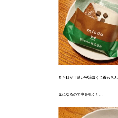
見た目が可愛い
宇治ほうじ茶もちふ
気になるので中を覗くと…