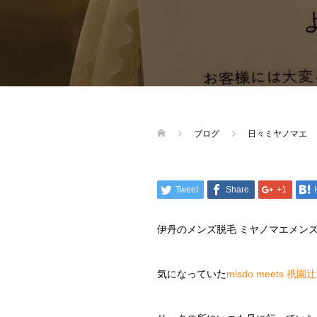
ブログ
日々ミヤノマエ
Tweet
Share
+1
伊丹のメンズ脱毛 ミヤノマエメン
気になっていた
misdo meets 