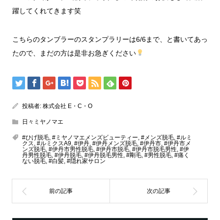
躍してくれてきます笑
こちらのタンブラーのスタンプラリーは6/6まで、と書いてあっ
たので、まだの方は是非お急ぎください
投稿者:
株式会社 E・C・O
日々ミヤノマエ
#ひげ脱毛
,
#ミヤノマエメンズビューティー
,
#メンズ脱毛
,
#ルミ
クス
,
#ルミクスA9
,
#伊丹
,
#伊丹メンズ脱毛
,
#伊丹市
,
#伊丹市メ
ンズ脱毛
,
#伊丹市男性脱毛
,
#伊丹市脱毛
,
#伊丹市脱毛男性
,
#伊
丹男性脱毛
,
#伊丹脱毛
,
#伊丹脱毛男性
,
#剛毛
,
#男性脱毛
,
#痛く
ない脱毛
,
#白髪
,
#隠れ家サロン