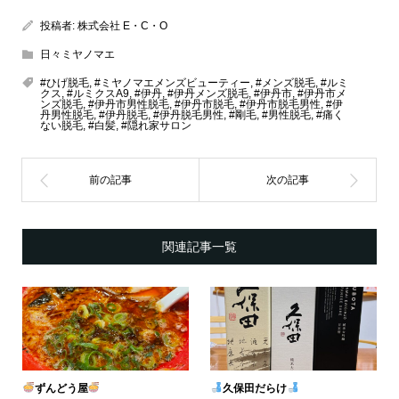
投稿者:
株式会社 E・C・O
日々ミヤノマエ
#ひげ脱毛
,
#ミヤノマエメンズビューティー
,
#メンズ脱毛
,
#ルミ
クス
,
#ルミクスA9
,
#伊丹
,
#伊丹メンズ脱毛
,
#伊丹市
,
#伊丹市メ
ンズ脱毛
,
#伊丹市男性脱毛
,
#伊丹市脱毛
,
#伊丹市脱毛男性
,
#伊
丹男性脱毛
,
#伊丹脱毛
,
#伊丹脱毛男性
,
#剛毛
,
#男性脱毛
,
#痛く
ない脱毛
,
#白髪
,
#隠れ家サロン
関連記事一覧
ずんどう屋
久保田だらけ