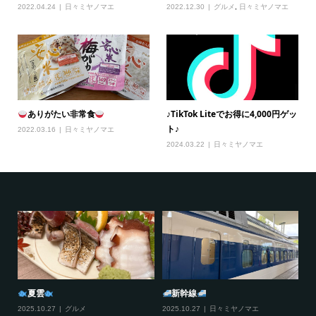
2022.04.24
日々ミヤノマエ
2022.12.30
グルメ
,
日々ミヤノマエ
ありがたい非常食
♪TikTok Liteでお得に4,000円ゲッ
ト♪
2022.03.16
日々ミヤノマエ
2024.03.22
日々ミヤノマエ
夏雲
新幹線
2025.10.27
グルメ
2025.10.27
日々ミヤノマエ
20