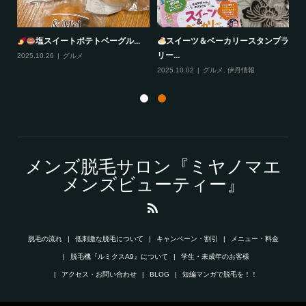
塩スイートポテトベーグル...
スイーツ＆ベーカリースタンプラ
リー...
2025.10.26
グルメ
20
2025.10.02
グルメ
,
伊丹情報
メンズ脱毛サロン『ミヤノマエ
メンズビューティー』
脱毛の流れ
低刺激な脱毛について
キャンペーン・割引
メニュー・料金
脱毛機『ルミクスA9』について
学生・未成年のお客様
アクセス・お問い合わせ
BLOG
短編マンガで脱毛を！！