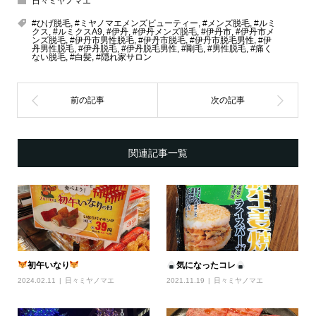
日々ミヤノマエ
#ひげ脱毛
,
#ミヤノマエメンズビューティー
,
#メンズ脱毛
,
#ルミ
クス
,
#ルミクスA9
,
#伊丹
,
#伊丹メンズ脱毛
,
#伊丹市
,
#伊丹市メ
ンズ脱毛
,
#伊丹市男性脱毛
,
#伊丹市脱毛
,
#伊丹市脱毛男性
,
#伊
丹男性脱毛
,
#伊丹脱毛
,
#伊丹脱毛男性
,
#剛毛
,
#男性脱毛
,
#痛く
ない脱毛
,
#白髪
,
#隠れ家サロン
関連記事一覧
初午いなり
気になったコレ
2024.02.11
日々ミヤノマエ
2021.11.19
日々ミヤノマエ