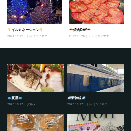
イルミネーション
焼肉DAY
2024.11.12
日々ミヤノマエ
2022.05.26
日々ミヤノマエ
夏雲
新幹線
2025.10.27
グルメ
2025.10.27
日々ミヤノマエ
20