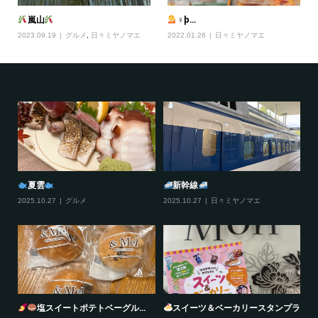
嵐山
‍♀þ...
2023.09.19
グルメ
,
日々ミヤノマエ
2022.01.26
日々ミヤノマエ
夏雲
新幹線
2025.10.27
グルメ
2025.10.27
日々ミヤノマエ
20
塩スイートポテトベーグル...
スイーツ＆ベーカリースタンプラ