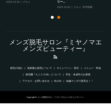
リー...
2025.10.26
グルメ
20
2025.10.02
グルメ
,
伊丹情報
メンズ脱毛サロン『ミヤノマエ
メンズビューティー』
脱毛の流れ
低刺激な脱毛について
キャンペーン・割引
メニュー・料金
脱毛機『ルミクスA9』について
学生・未成年のお客様
アクセス・お問い合わせ
BLOG
短編マンガで脱毛を！！
Copyright © メンズ脱毛サロン『ミヤノマエメンズビューティー』