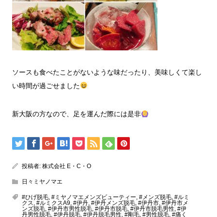
ソースも食べたことがないような味だったり、美味しくて楽し
い時間が過ごせました
新大阪の方なので、足を運んだ際には是非
投稿者:
株式会社 E・C・O
日々ミヤノマエ
#ひげ脱毛
,
#ミヤノマエメンズビューティー
,
#メンズ脱毛
,
#ルミ
クス
,
#ルミクスA9
,
#伊丹
,
#伊丹メンズ脱毛
,
#伊丹市
,
#伊丹市メ
ンズ脱毛
,
#伊丹市男性脱毛
,
#伊丹市脱毛
,
#伊丹市脱毛男性
,
#伊
丹男性脱毛
,
#伊丹脱毛
,
#伊丹脱毛男性
,
#剛毛
,
#男性脱毛
,
#痛く