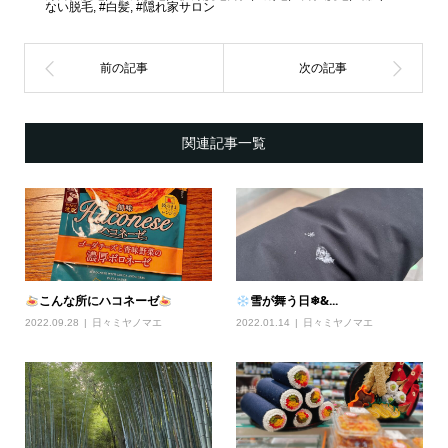
ない脱毛
,
#白髪
,
#隠れ家サロン
関連記事一覧
こんな所にハコネーゼ
雪が舞う日❄&...
2022.09.28
日々ミヤノマエ
2022.01.14
日々ミヤノマエ