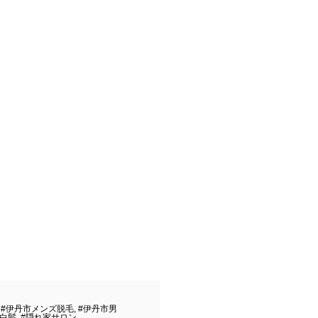
,
#伊丹市メンズ脱毛
,
#伊丹市男
#白髪
,
#隠れ家サロン