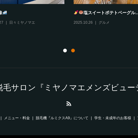
とろどあ
風丹
10
グルメ
,
伊丹情報
2025.10.29
グルメ
,
伊丹情報
脱毛サロン『ミヤノマエメンズビュー
メニュー・料金
脱毛機『ルミクスA9』について
学生・未成年のお客様