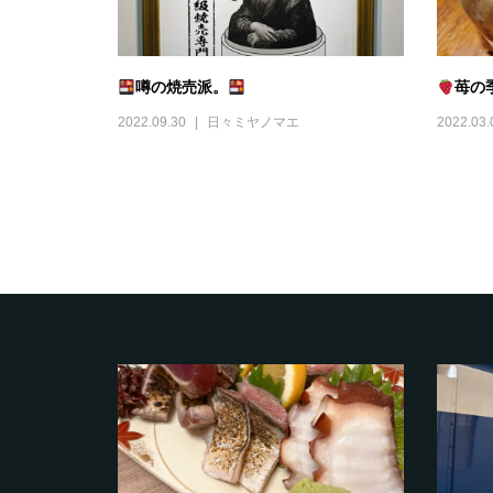
噂の焼売派。
苺の
2022.09.30
日々ミヤノマエ
2022.03.