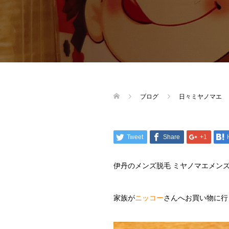
ブログ
日々ミヤノマエ
Tweet
Share
+1
伊丹のメンズ脱毛 ミヤノマエメン
家族が
ニッコー
さんへお買い物に行