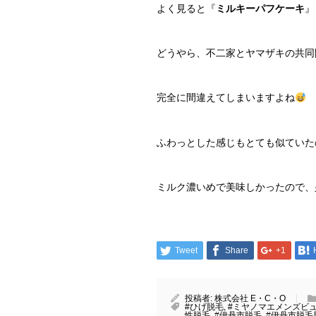
よく見ると『
ミルキーパフケーキ
』
どうやら、不二家とヤマザキの共同
完全に間違えてしまいますよね
ふわっとした感じもとても似ていた
ミルク濃いめで美味しかったので、
Tweet
Share
+1
投稿者:
株式会社 E・C・O
#ひげ脱毛
,
#ミヤノマエメンズビ
性脱毛
,
#伊丹市脱毛
,
#伊丹市脱毛