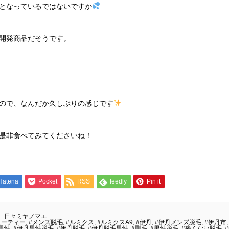
となっているではないですか
開発商品だそうです。
ので、なんだか久しぶりの感じです
是非食べてみてくださいね！
Hatena
Pocket
RSS
feedly
Pin it
日々ミヤノマエ
ューティー
,
#メンズ脱毛
,
#ルミクス
,
#ルミクスA9
,
#伊丹
,
#伊丹メンズ脱毛
,
#伊丹市
男性
,
#伊丹男性脱毛
,
#伊丹脱毛
,
#伊丹脱毛男性
,
#剛毛
,
#男性脱毛
,
#痛くない脱毛
,