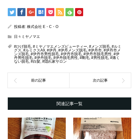
投稿者:
株式会社 E・C・O
日々ミヤノマエ
#ひげ脱毛
,
#ミヤノマエメンズビューティー
,
#メンズ脱毛
,
#ルミ
クス
,
#ルミクスA9
,
#伊丹
,
#伊丹メンズ脱毛
,
#伊丹市
,
#伊丹市メ
ンズ脱毛
,
#伊丹市男性脱毛
,
#伊丹市脱毛
,
#伊丹市脱毛男性
,
#伊
丹男性脱毛
,
#伊丹脱毛
,
#伊丹脱毛男性
,
#剛毛
,
#男性脱毛
,
#痛く
ない脱毛
,
#白髪
,
#隠れ家サロン
関連記事一覧