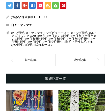
投稿者:
株式会社 E・C・O
日々ミヤノマエ
#ひげ脱毛
,
#ミヤノマエメンズビューティー
,
#メンズ脱毛
,
#ルミ
クス
,
#ルミクスA9
,
#伊丹
,
#伊丹メンズ脱毛
,
#伊丹市
,
#伊丹市メ
ンズ脱毛
,
#伊丹市男性脱毛
,
#伊丹市脱毛
,
#伊丹市脱毛男性
,
#伊
丹男性脱毛
,
#伊丹脱毛
,
#伊丹脱毛男性
,
#剛毛
,
#男性脱毛
,
#痛く
ない脱毛
,
#白髪
,
#隠れ家サロン
関連記事一覧