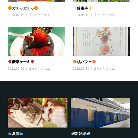
ガチャガチャ
鈴虫寺
2023.09.15
日々ミヤノマエ
2023.09.18
日々ミヤノマエ
豪華ケーキ
桃パフェ
2021.07.16
日々ミヤノマエ
2022.07.19
日々ミヤノマエ
夏雲
新幹線