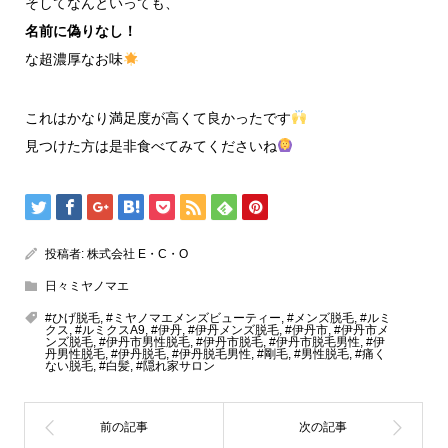
そしてなんといっても、
名前に偽りなし！
な超濃厚なお味
これはかなり満足度が高くて良かったです
見つけた方は是非食べてみてくださいね
投稿者:
株式会社 E・C・O
日々ミヤノマエ
#ひげ脱毛
,
#ミヤノマエメンズビューティー
,
#メンズ脱毛
,
#ルミ
クス
,
#ルミクスA9
,
#伊丹
,
#伊丹メンズ脱毛
,
#伊丹市
,
#伊丹市メ
ンズ脱毛
,
#伊丹市男性脱毛
,
#伊丹市脱毛
,
#伊丹市脱毛男性
,
#伊
丹男性脱毛
,
#伊丹脱毛
,
#伊丹脱毛男性
,
#剛毛
,
#男性脱毛
,
#痛く
ない脱毛
,
#白髪
,
#隠れ家サロン