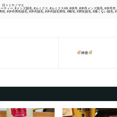
日々ミヤノマエ
ューティー
,
#メンズ脱毛
,
#ルミクス
,
#ルミクスA9
,
#伊丹
,
#伊丹メンズ脱毛
,
#伊丹市
男性
,
#伊丹男性脱毛
,
#伊丹脱毛
,
#伊丹脱毛男性
,
#剛毛
,
#男性脱毛
,
#痛くない脱毛
,
神座