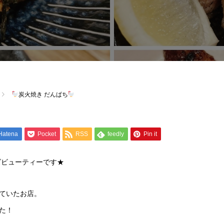
炭火焼き だんぱち
Hatena
Pocket
RSS
feedly
Pin it
ズビューティーです★
ていたお店。
た！