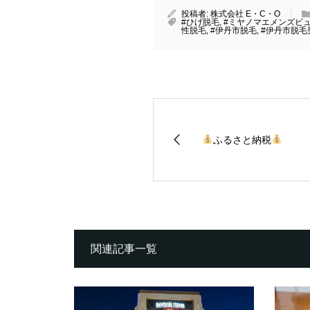
投稿者:
株式会社 E・C・O
#ひげ脱毛
,
#ミヤノマエメンズビ
性脱毛
,
#伊丹市脱毛
,
#伊丹市脱毛
ふるさと納税
関連記事一覧