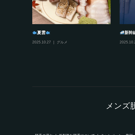
タンプラリ
おすそわけ
びす
2025.12.11
日々ミヤノマエ
2025.12.
メンズ