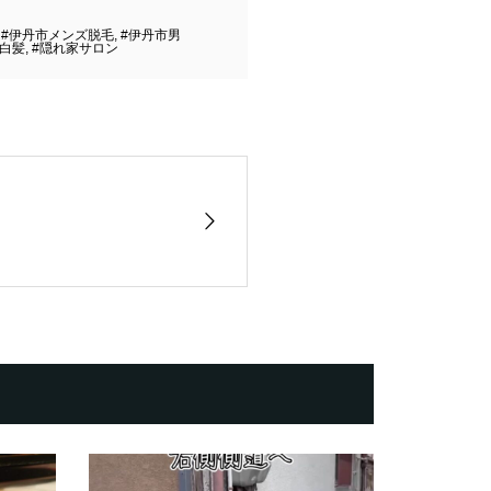
,
#伊丹市メンズ脱毛
,
#伊丹市男
#白髪
,
#隠れ家サロン