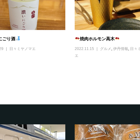
にごり酒
焼肉ホルモン高木
29
日々ミヤノマエ
2022.11.15
グルメ
,
伊丹情報
,
日々
エ