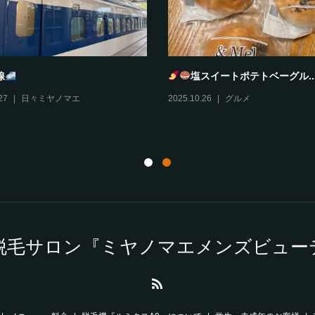
とろどあ
風丹
10
グルメ
,
伊丹情報
2025.10.29
グルメ
,
伊丹情報
脱毛サロン『ミヤノマエメンズビュー