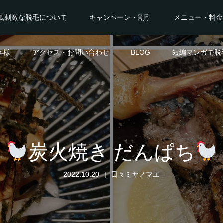
低刺激な脱毛について
キャンペーン・割引
メニュー・料金
客様
アクセス・お問い合わせ
BLOG
短編マンガで脱
炭火焼き だんぱち
2022.10.20
日々ミヤノマエ