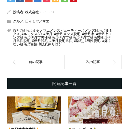
投稿者:
株式会社 E・C・O
グルメ
,
日々ミヤノマエ
#ひげ脱毛
,
#ミヤノマエメンズビューティー
,
#メンズ脱毛
,
#ルミ
クス
,
#ルミクスA9
,
#伊丹
,
#伊丹メンズ脱毛
,
#伊丹市
,
#伊丹市メ
ンズ脱毛
,
#伊丹市男性脱毛
,
#伊丹市脱毛
,
#伊丹市脱毛男性
,
#伊
丹男性脱毛
,
#伊丹脱毛
,
#伊丹脱毛男性
,
#剛毛
,
#男性脱毛
,
#痛く
ない脱毛
,
#白髪
,
#隠れ家サロン
関連記事一覧