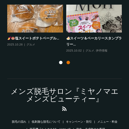
塩スイートポテトベーグル...
スイーツ＆ベーカリースタンプラ
リー...
2025.10.26
グルメ
20
2025.10.02
グルメ
,
伊丹情報
メンズ脱毛サロン『ミヤノマエ
メンズビューティー』
脱毛の流れ
低刺激な脱毛について
キャンペーン・割引
メニュー・料金