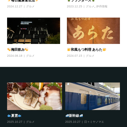
毎日健康食生活
フランダース
2024.12.27
グルメ
2023.12.25
グルメ
,
伊丹情報
梅田飲み
和風もつ料理 あらた
2024.08.18
グルメ
2024.07.15
グルメ
夏雲
新幹線
2025.10.27
グルメ
2025.10.27
日々ミヤノマエ
20