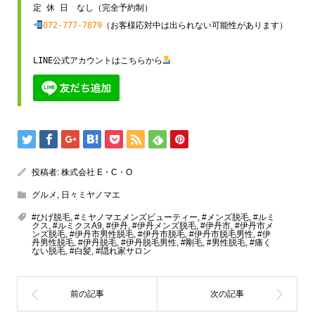
072-777-7879
（お客様応対中は出られない可能性があります）

LINE公式アカウントはこちらから
投稿者:
株式会社 E・C・O
グルメ
,
日々ミヤノマエ
#ひげ脱毛
,
#ミヤノマエメンズビューティー
,
#メンズ脱毛
,
#ルミ
クス
,
#ルミクスA9
,
#伊丹
,
#伊丹メンズ脱毛
,
#伊丹市
,
#伊丹市メ
ンズ脱毛
,
#伊丹市男性脱毛
,
#伊丹市脱毛
,
#伊丹市脱毛男性
,
#伊
丹男性脱毛
,
#伊丹脱毛
,
#伊丹脱毛男性
,
#剛毛
,
#男性脱毛
,
#痛く
ない脱毛
,
#白髪
,
#隠れ家サロン