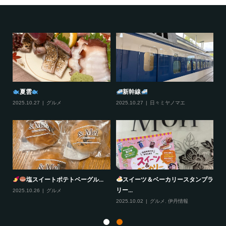
夏雲
新幹線
2025.10.27
グルメ
2025.10.27
日々ミヤノマエ
20
塩スイートポテトベーグル...
スイーツ＆ベーカリースタンプラ
リー...
2025.10.26
グルメ
20
2025.10.02
グルメ
,
伊丹情報