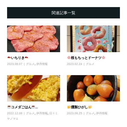
関連記事一覧
いちりき
桜もちっとドーナツ
2023.08.07
グルメ
,
伊丹情報
2023.02.24
グルメ
コメダごはん
...
燻製ひがし
2022.12.08
グルメ
,
伊丹情報
,
日々ミ
2023.06.25
グルメ
,
伊丹情報
ヤノマエ