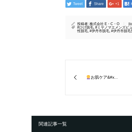
Tweet
Share
+1
投稿者:
株式会社 E・C・O
#ひげ脱毛
,
#ミヤノマエメンズビ
性脱毛
,
#伊丹市脱毛
,
#伊丹市脱毛
お肌ケア&#x...
関連記事一覧