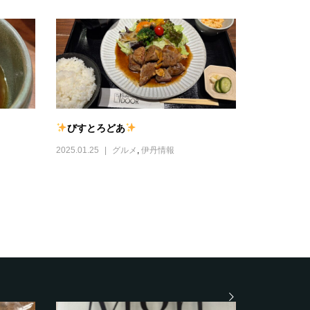
びすとろどあ
2025.01.25
グルメ
,
伊丹情報