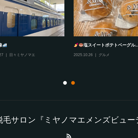
とろどあ
風丹
10
グルメ
,
伊丹情報
2025.10.29
グルメ
,
伊丹情報
脱毛サロン『ミヤノマエメンズビュー