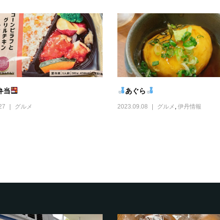
弁当
あぐら
27
グルメ
2023.09.08
グルメ
,
伊丹情報