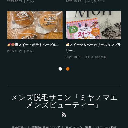
2025.10.27
グルメ
2025.10.27
日々ミヤノマエ
20
塩スイートポテトベーグル...
スイーツ＆ベーカリースタンプラ
リー...
2025.10.26
グルメ
20
2025.10.02
グルメ
,
伊丹情報
メンズ脱毛サロン『ミヤノマエ
メンズビューティー』
脱毛の流れ
低刺激な脱毛について
キャンペーン・割引
メニュー・料金