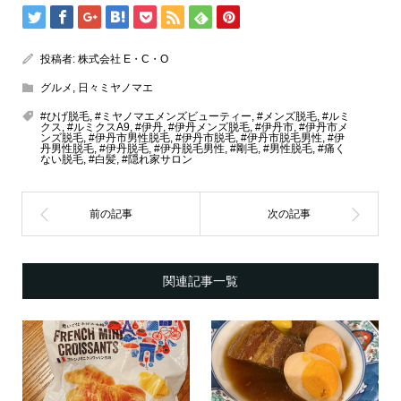
投稿者:
株式会社 E・C・O
グルメ
,
日々ミヤノマエ
#ひげ脱毛
,
#ミヤノマエメンズビューティー
,
#メンズ脱毛
,
#ルミ
クス
,
#ルミクスA9
,
#伊丹
,
#伊丹メンズ脱毛
,
#伊丹市
,
#伊丹市メ
ンズ脱毛
,
#伊丹市男性脱毛
,
#伊丹市脱毛
,
#伊丹市脱毛男性
,
#伊
丹男性脱毛
,
#伊丹脱毛
,
#伊丹脱毛男性
,
#剛毛
,
#男性脱毛
,
#痛く
ない脱毛
,
#白髪
,
#隠れ家サロン
関連記事一覧