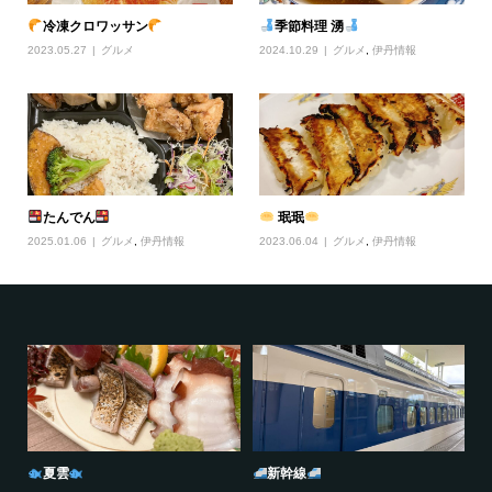
冷凍クロワッサン
季節料理 湧
2023.05.27
グルメ
2024.10.29
グルメ
,
伊丹情報
たんでん
珉珉
2025.01.06
グルメ
,
伊丹情報
2023.06.04
グルメ
,
伊丹情報
夏雲
新幹線