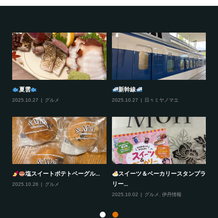
夏雲
新幹線
2025.10.27
グルメ
2025.10.27
日々ミヤノマエ
20
塩スイートポテトベーグル...
スイーツ＆ベーカリースタンプラ
リー...
2025.10.26
グルメ
20
2025.10.02
グルメ
,
伊丹情報