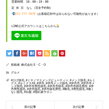
営業時間　10：00～19：00

072-777-7879
（お客様応対中は出られない可能性があります）

LINE公式アカウントはこちらから
投稿者:
株式会社 E・C・O
グルメ
#ひげ脱毛
,
#ミヤノマエメンズビューティー
,
#メンズ脱毛
,
#ルミ
クス
,
#ルミクスA9
,
#伊丹
,
#伊丹メンズ脱毛
,
#伊丹市
,
#伊丹市メ
ンズ脱毛
,
#伊丹市男性脱毛
,
#伊丹市脱毛
,
#伊丹市脱毛男性
,
#伊
丹男性脱毛
,
#伊丹脱毛
,
#伊丹脱毛男性
,
#剛毛
,
#男性脱毛
,
#痛く
ない脱毛
,
#白髪
,
#隠れ家サロン