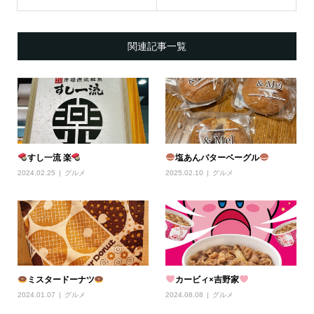
関連記事一覧
すし一流 楽
塩あんバターベーグル
2024.02.25
グルメ
2025.02.10
グルメ
ミスタードーナツ
カービィ×吉野家
2024.01.07
グルメ
2024.08.08
グルメ