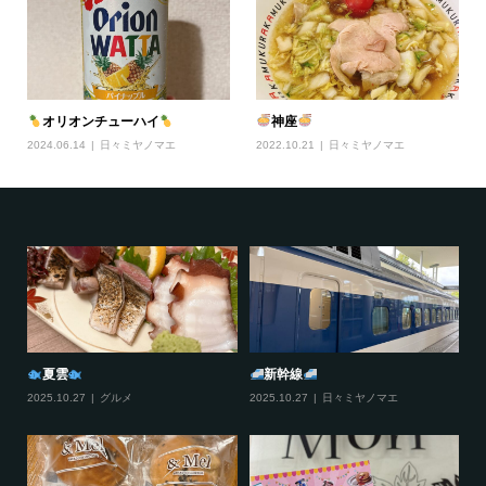
オリオンチューハイ
神座
2024.06.14
日々ミヤノマエ
2022.10.21
日々ミヤノマエ
夏雲
新幹線
2025.10.27
グルメ
2025.10.27
日々ミヤノマエ
20