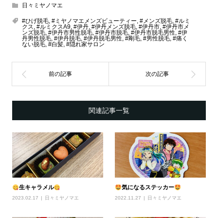
日々ミヤノマエ
#ひげ脱毛
,
#ミヤノマエメンズビューティー
,
#メンズ脱毛
,
#ルミ
クス
,
#ルミクスA9
,
#伊丹
,
#伊丹メンズ脱毛
,
#伊丹市
,
#伊丹市メ
ンズ脱毛
,
#伊丹市男性脱毛
,
#伊丹市脱毛
,
#伊丹市脱毛男性
,
#伊
丹男性脱毛
,
#伊丹脱毛
,
#伊丹脱毛男性
,
#剛毛
,
#男性脱毛
,
#痛く
ない脱毛
,
#白髪
,
#隠れ家サロン
関連記事一覧
生キャラメル
気になるステッカー
2023.02.17
日々ミヤノマエ
2022.11.27
日々ミヤノマエ