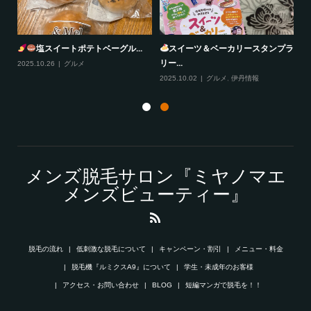
塩スイートポテトベーグル...
スイーツ＆ベーカリースタンプラ
リー...
2025.10.26
グルメ
20
2025.10.02
グルメ
,
伊丹情報
メンズ脱毛サロン『ミヤノマエ
メンズビューティー』
脱毛の流れ
低刺激な脱毛について
キャンペーン・割引
メニュー・料金
脱毛機『ルミクスA9』について
学生・未成年のお客様
アクセス・お問い合わせ
BLOG
短編マンガで脱毛を！！