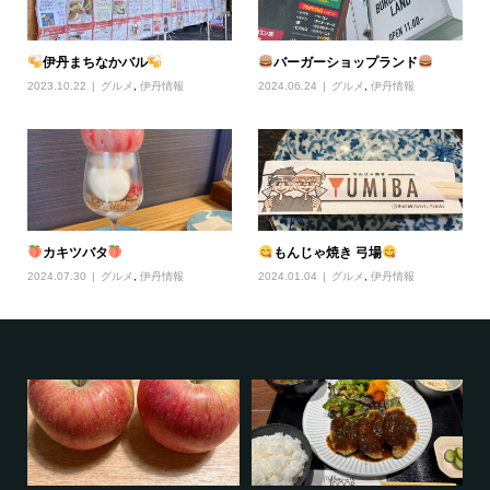
伊丹まちなかバル
バーガーショップランド
2023.10.22
グルメ
,
伊丹情報
2024.06.24
グルメ
,
伊丹情報
カキツバタ
もんじゃ焼き 弓場
2024.07.30
グルメ
,
伊丹情報
2024.01.04
グルメ
,
伊丹情報