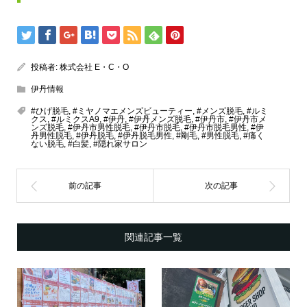
投稿者:
株式会社 E・C・O
伊丹情報
#ひげ脱毛
,
#ミヤノマエメンズビューティー
,
#メンズ脱毛
,
#ルミ
クス
,
#ルミクスA9
,
#伊丹
,
#伊丹メンズ脱毛
,
#伊丹市
,
#伊丹市メ
ンズ脱毛
,
#伊丹市男性脱毛
,
#伊丹市脱毛
,
#伊丹市脱毛男性
,
#伊
丹男性脱毛
,
#伊丹脱毛
,
#伊丹脱毛男性
,
#剛毛
,
#男性脱毛
,
#痛く
ない脱毛
,
#白髪
,
#隠れ家サロン
関連記事一覧