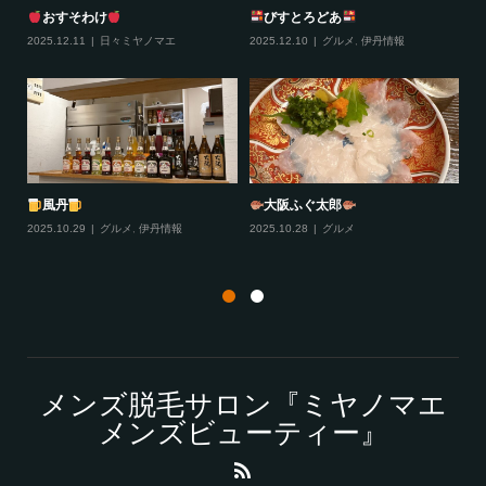
おすそわけ
びすとろどあ
2025.12.11
日々ミヤノマエ
2025.12.10
グルメ
,
伊丹情報
20
プラ
風丹
大阪ふぐ太郎
2025.10.29
グルメ
,
伊丹情報
2025.10.28
グルメ
20
メンズ脱毛サロン『ミヤノマエ
メンズビューティー』