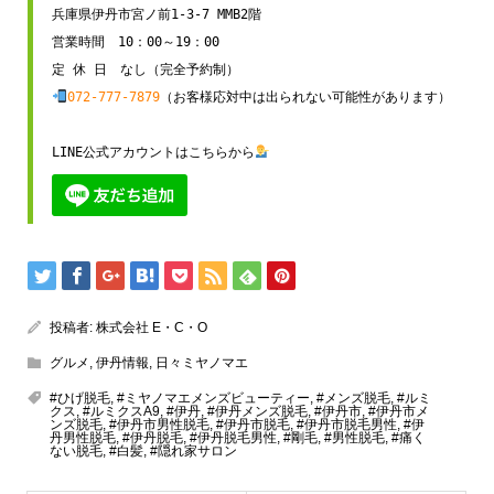
兵庫県伊丹市宮ノ前1-3-7 MMB2階

営業時間　10：00～19：00

072-777-7879
（お客様応対中は出られない可能性があります）

LINE公式アカウントはこちらから
投稿者:
株式会社 E・C・O
グルメ
,
伊丹情報
,
日々ミヤノマエ
#ひげ脱毛
,
#ミヤノマエメンズビューティー
,
#メンズ脱毛
,
#ルミ
クス
,
#ルミクスA9
,
#伊丹
,
#伊丹メンズ脱毛
,
#伊丹市
,
#伊丹市メ
ンズ脱毛
,
#伊丹市男性脱毛
,
#伊丹市脱毛
,
#伊丹市脱毛男性
,
#伊
丹男性脱毛
,
#伊丹脱毛
,
#伊丹脱毛男性
,
#剛毛
,
#男性脱毛
,
#痛く
ない脱毛
,
#白髪
,
#隠れ家サロン