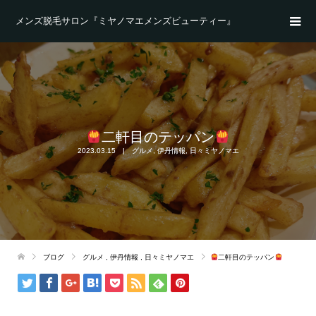
メンズ脱毛サロン『ミヤノマエメンズビューティー』
二軒目のテッパン
2023.03.15
グルメ
,
伊丹情報
,
日々ミヤノマエ
ブログ
グルメ
,
伊丹情報
,
日々ミヤノマエ
二軒目のテッパン