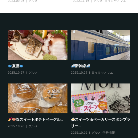
2023.09.25
グルメ
2022.11.16
グルメ
,
日々ミヤノマエ
夏雲
新幹線
2025.10.27
グルメ
2025.10.27
日々ミヤノマエ
20
塩スイートポテトベーグル...
スイーツ＆ベーカリースタンプラ
リー...
2025.10.26
グルメ
20
2025.10.02
グルメ
,
伊丹情報