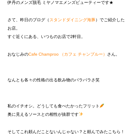
伊丹のメンズ脱毛 ミヤノマエメンズビューティーです★
さて、昨日のブログ（
スタンドダイニング海豚
）でご紹介した
お店。
すぐ近くにある、いつものお店で2軒目。
おなじみの
Cafe Champroo （カフェ チャンプルー）
さん。
なんとも各々の性格の出る飲み物のバラバラさ笑
私のイチオシ。どうしても食べたかったフリット
奥に見えるソースとの相性が抜群です
そしてこれ頼んだことないんじゃない？と頼んでみたこちら！