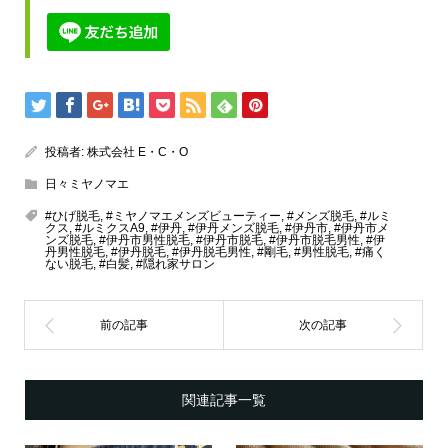
投稿者:
株式会社 E・C・O
日々ミヤノマエ
#ひげ脱毛
,
#ミヤノマエメンズビューティー
,
#メンズ脱毛
,
#ルミ
クス
,
#ルミクスA9
,
#伊丹
,
#伊丹メンズ脱毛
,
#伊丹市
,
#伊丹市メ
ンズ脱毛
,
#伊丹市男性脱毛
,
#伊丹市脱毛
,
#伊丹市脱毛男性
,
#伊
丹男性脱毛
,
#伊丹脱毛
,
#伊丹脱毛男性
,
#剛毛
,
#男性脱毛
,
#痛く
ない脱毛
,
#白髪
,
#隠れ家サロン
関連記事一覧