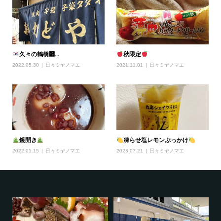
久々の鶴橋἟...
秋限定
2022.05.30
日々ミヤノマエ
2021.11.01
日々ミヤノマエ
鏡開き
凍らせ塩レモンぶっかけ
2022.01.15
日々ミヤノマエ
2023.07.21
日々ミヤノマエ