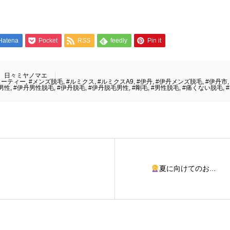
Hatena
Pocket
RSS
feedly
Pin it
日々ミヤノマエ
ューティー
,
#メンズ脱毛
,
#ルミクス
,
#ルミクスA9
,
#伊丹
,
#伊丹メンズ脱毛
,
#伊丹市
男性
,
#伊丹男性脱毛
,
#伊丹脱毛
,
#伊丹脱毛男性
,
#剛毛
,
#男性脱毛
,
#痛くない脱毛
,
夏に向けてのお...