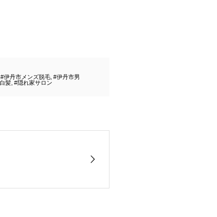
,
#伊丹市メンズ脱毛
,
#伊丹市男
#白髪
,
#隠れ家サロン