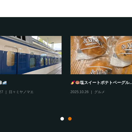
とろどあ
風丹
10
グルメ
,
伊丹情報
2025.10.29
グルメ
,
伊丹情報