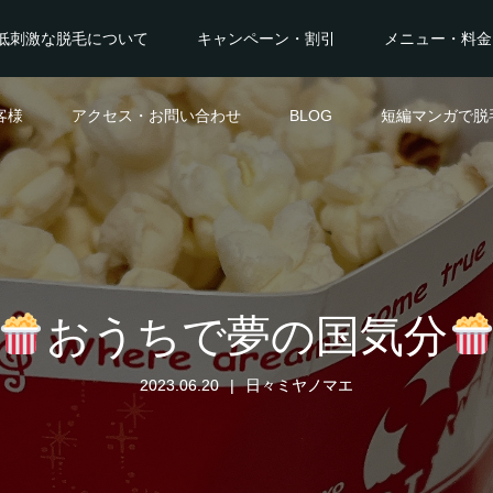
低刺激な脱毛について
キャンペーン・割引
メニュー・料金
客様
アクセス・お問い合わせ
BLOG
短編マンガで脱
おうちで夢の国気分
2023.06.20
日々ミヤノマエ