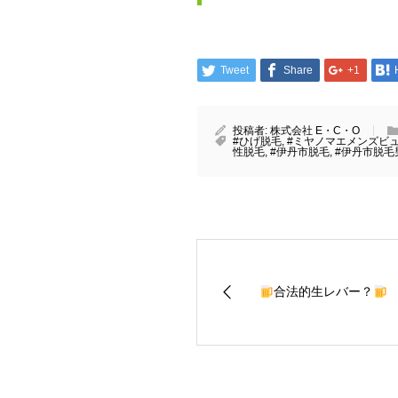
Tweet
Share
+1
投稿者:
株式会社 E・C・O
#ひげ脱毛
,
#ミヤノマエメンズビ
性脱毛
,
#伊丹市脱毛
,
#伊丹市脱毛
合法的生レバー？