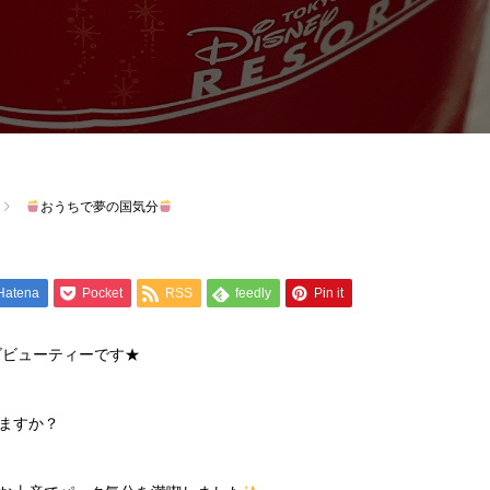
おうちで夢の国気分
Hatena
Pocket
RSS
feedly
Pin it
ズビューティーです★
ますか？