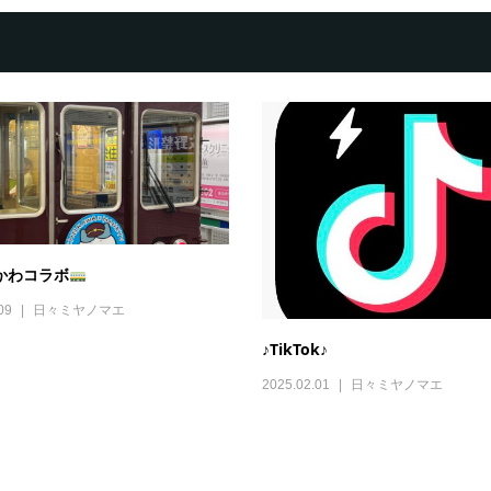
かわコラボ
09
日々ミヤノマエ
♪TikTok♪
2025.02.01
日々ミヤノマエ