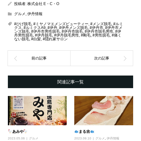
投稿者:
株式会社 E・C・O
グルメ
,
伊丹情報
#ひげ脱毛
,
#ミヤノマエメンズビューティー
,
#メンズ脱毛
,
#ルミ
クス
,
#ルミクスA9
,
#伊丹
,
#伊丹メンズ脱毛
,
#伊丹市
,
#伊丹市メ
ンズ脱毛
,
#伊丹市男性脱毛
,
#伊丹市脱毛
,
#伊丹市脱毛男性
,
#伊
丹男性脱毛
,
#伊丹脱毛
,
#伊丹脱毛男性
,
#剛毛
,
#男性脱毛
,
#痛く
ない脱毛
,
#白髪
,
#隠れ家サロン
関連記事一覧
あみや
まる吉
2023.05.06
グルメ
2023.09.10
グルメ
,
伊丹情報