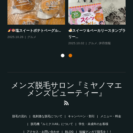
塩スイートポテトベーグル...
スイーツ＆ベーカリースタンプラ
リー...
2025.10.26
グルメ
20
2025.10.02
グルメ
,
伊丹情報
メンズ脱毛サロン『ミヤノマエ
メンズビューティー』
脱毛の流れ
低刺激な脱毛について
キャンペーン・割引
メニュー・料金
脱毛機『ルミクスA9』について
学生・未成年のお客様
アクセス・お問い合わせ
BLOG
短編マンガで脱毛を！！