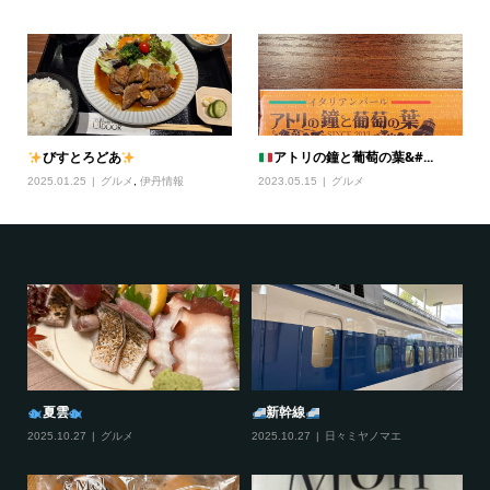
びすとろどあ
アトリの鐘と葡萄の葉&#...
2025.01.25
グルメ
,
伊丹情報
2023.05.15
グルメ
夏雲
新幹線
2025.10.27
グルメ
2025.10.27
日々ミヤノマエ
20