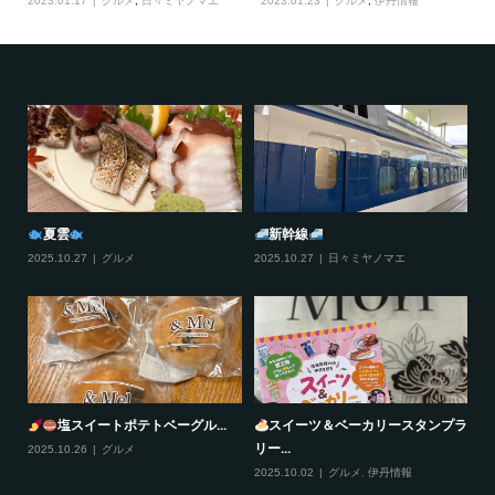
2023.01.17
グルメ
,
日々ミヤノマエ
2023.01.23
グルメ
,
伊丹情報
夏雲
新幹線
2025.10.27
グルメ
2025.10.27
日々ミヤノマエ
20
塩スイートポテトベーグル...
スイーツ＆ベーカリースタンプラ
リー...
2025.10.26
グルメ
20
2025.10.02
グルメ
,
伊丹情報