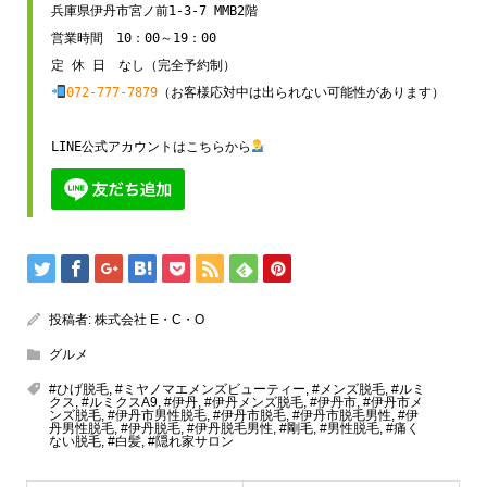
兵庫県伊丹市宮ノ前1-3-7 MMB2階

営業時間　10：00～19：00

072-777-7879
（お客様応対中は出られない可能性があります）

LINE公式アカウントはこちらから
投稿者:
株式会社 E・C・O
グルメ
#ひげ脱毛
,
#ミヤノマエメンズビューティー
,
#メンズ脱毛
,
#ルミ
クス
,
#ルミクスA9
,
#伊丹
,
#伊丹メンズ脱毛
,
#伊丹市
,
#伊丹市メ
ンズ脱毛
,
#伊丹市男性脱毛
,
#伊丹市脱毛
,
#伊丹市脱毛男性
,
#伊
丹男性脱毛
,
#伊丹脱毛
,
#伊丹脱毛男性
,
#剛毛
,
#男性脱毛
,
#痛く
ない脱毛
,
#白髪
,
#隠れ家サロン