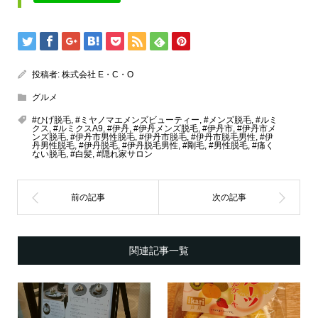
投稿者:
株式会社 E・C・O
グルメ
#ひげ脱毛
,
#ミヤノマエメンズビューティー
,
#メンズ脱毛
,
#ルミ
クス
,
#ルミクスA9
,
#伊丹
,
#伊丹メンズ脱毛
,
#伊丹市
,
#伊丹市メ
ンズ脱毛
,
#伊丹市男性脱毛
,
#伊丹市脱毛
,
#伊丹市脱毛男性
,
#伊
丹男性脱毛
,
#伊丹脱毛
,
#伊丹脱毛男性
,
#剛毛
,
#男性脱毛
,
#痛く
ない脱毛
,
#白髪
,
#隠れ家サロン
関連記事一覧