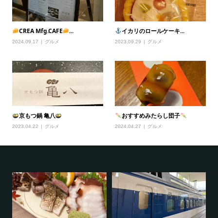
CREA Mfg.CAFE
...
イカリのロールケーキ...
2024.09.17
グルメ
2023.09.29
グルメ
京もつ鍋 亀八
おすすめみたらし団子
2023.04.22
グルメ
2024.04.27
グルメ