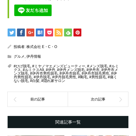
投稿者:
株式会社 E・C・O
グルメ
,
伊丹情報
#ひげ脱毛
,
#ミヤノマエメンズビューティー
,
#メンズ脱毛
,
#ルミ
クス
,
#ルミクスA9
,
#伊丹
,
#伊丹メンズ脱毛
,
#伊丹市
,
#伊丹市メ
ンズ脱毛
,
#伊丹市男性脱毛
,
#伊丹市脱毛
,
#伊丹市脱毛男性
,
#伊
丹男性脱毛
,
#伊丹脱毛
,
#伊丹脱毛男性
,
#剛毛
,
#男性脱毛
,
#痛く
ない脱毛
,
#白髪
,
#隠れ家サロン
関連記事一覧