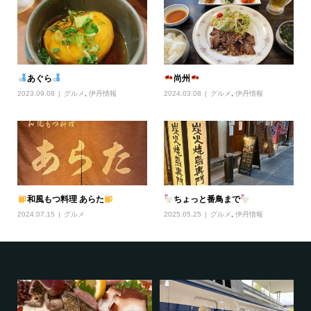
あぐら
尚州
2023.09.08
グルメ
,
伊丹情報
2024.03.08
グルメ
,
伊丹情報
和風もつ料理 あらた
ちょっと番鳥まで
2024.07.15
グルメ
2025.05.25
グルメ
,
伊丹情報