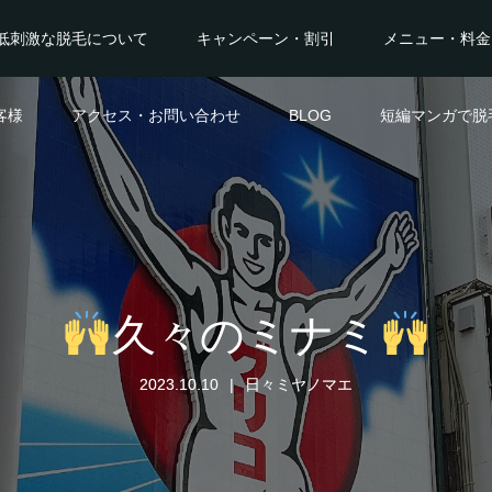
低刺激な脱毛について
キャンペーン・割引
メニュー・料金
客様
アクセス・お問い合わせ
BLOG
短編マンガで脱
久々のミナミ
2023.10.10
日々ミヤノマエ