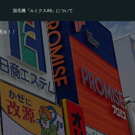
脱毛機『ルミクスA9』について
毛を！！