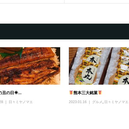
丑の日☀...
熊本三大銘菓
28
日々ミヤノマエ
2023.01.16
グルメ
,
日々ミヤノマエ