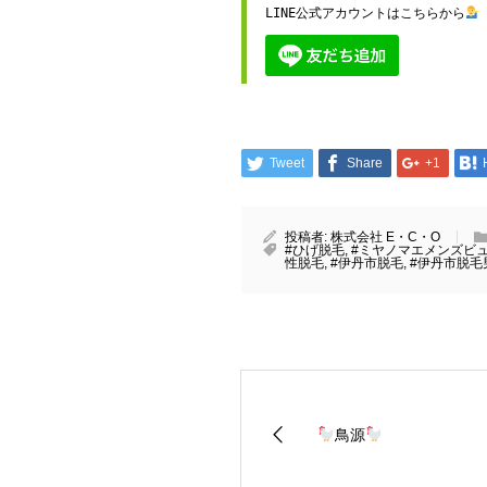
LINE公式アカウントはこちらから
Tweet
Share
+1
投稿者:
株式会社 E・C・O
#ひげ脱毛
,
#ミヤノマエメンズビ
性脱毛
,
#伊丹市脱毛
,
#伊丹市脱毛
鳥源