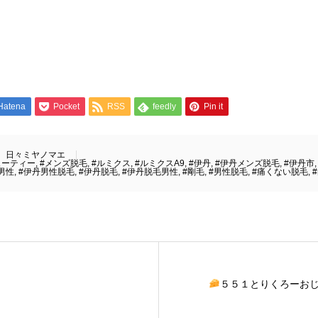
Hatena
Pocket
RSS
feedly
Pin it
日々ミヤノマエ
ューティー
,
#メンズ脱毛
,
#ルミクス
,
#ルミクスA9
,
#伊丹
,
#伊丹メンズ脱毛
,
#伊丹市
男性
,
#伊丹男性脱毛
,
#伊丹脱毛
,
#伊丹脱毛男性
,
#剛毛
,
#男性脱毛
,
#痛くない脱毛
,
５５１とりくろーお