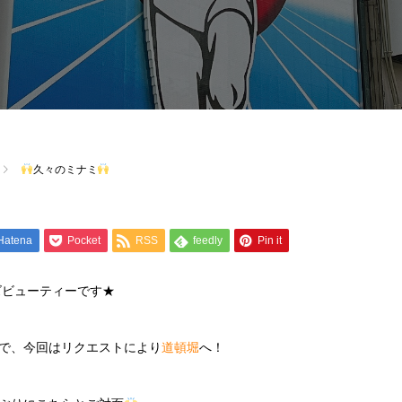
久々のミナミ
Hatena
Pocket
RSS
feedly
Pin it
ズビューティーです★
で、今回はリクエストにより
道頓堀
へ！