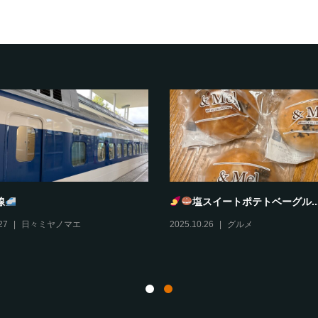
線
塩スイートポテトベーグル..
27
日々ミヤノマエ
2025.10.26
グルメ