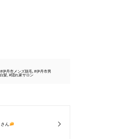
,
#伊丹市メンズ脱毛
,
#伊丹市男
#白髪
,
#隠れ家サロン
じさん