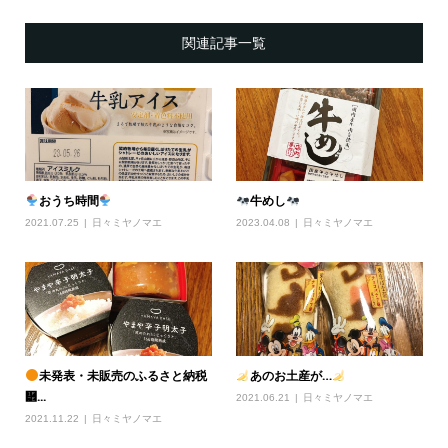
関連記事一覧
おうち時間
牛めし
2021.07.25
日々ミヤノマエ
2023.04.08
日々ミヤノマエ
未発表・未販売のふるさと納税
あのお土産が…
὾...
2021.06.21
日々ミヤノマエ
2021.11.22
日々ミヤノマエ