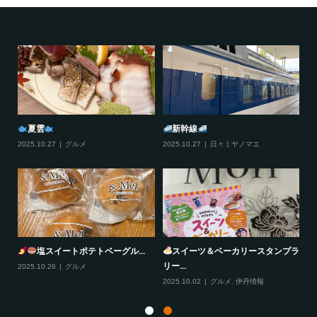
夏雲
新幹線
2025.10.27
グルメ
2025.10.27
日々ミヤノマエ
20
塩スイートポテトベーグル...
スイーツ＆ベーカリースタンプラ
リー...
2025.10.26
グルメ
20
2025.10.02
グルメ
,
伊丹情報