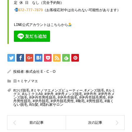
072-777-7879
（お客様応対中は出られない可能性があります）

LINE公式アカウントはこちらから
投稿者:
株式会社 E・C・O
日々ミヤノマエ
#ひげ脱毛
,
#ミヤノマエメンズビューティー
,
#メンズ脱毛
,
#ルミ
クス
,
#ルミクスA9
,
#伊丹
,
#伊丹メンズ脱毛
,
#伊丹市
,
#伊丹市メ
ンズ脱毛
,
#伊丹市男性脱毛
,
#伊丹市脱毛
,
#伊丹市脱毛男性
,
#伊
丹男性脱毛
,
#伊丹脱毛
,
#伊丹脱毛男性
,
#剛毛
,
#男性脱毛
,
#痛く
ない脱毛
,
#白髪
,
#隠れ家サロン