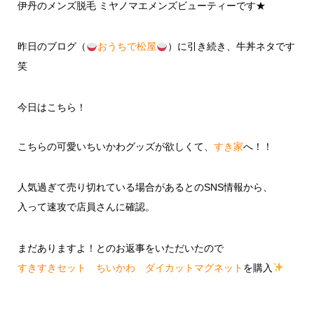
伊丹のメンズ脱毛 ミヤノマエメンズビューティーです★
昨日のブログ（
おうちで松屋
）に引き続き、牛丼ネタです
笑
今日はこちら！
こちらの可愛いちいかわグッズが欲しくて、
すき家
へ！！
人気過ぎて売り切れている場合があるとのSNS情報から、
入って速攻で店員さんに確認。
まだありますよ！とのお返事をいただいたので
すきすきセット ちいかわ ダイカットマグネット
を購入