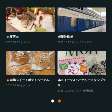
夏雲
新幹線
2025.10.27
グルメ
2025.10.27
日々ミヤノマエ
20
塩スイートポテトベーグル...
スイーツ＆ベーカリースタンプラ
リー...
2025.10.26
グルメ
20
2025.10.02
グルメ
,
伊丹情報