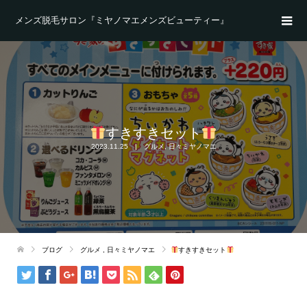
メンズ脱毛サロン『ミヤノマエメンズビューティー』
すきすきセット
2023.11.25
グルメ
,
日々ミヤノマエ
ブログ
グルメ
,
日々ミヤノマエ
すきすきセット