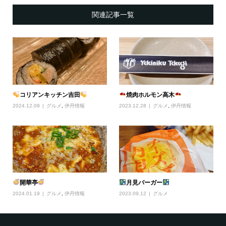
関連記事一覧
コリアンキッチン吉田
焼肉ホルモン高木
2024.12.09
グルメ
,
伊丹情報
2023.12.28
グルメ
,
伊丹情報
開華亭
月見バーガー
2024.01.19
グルメ
,
伊丹情報
2023.09.12
グルメ