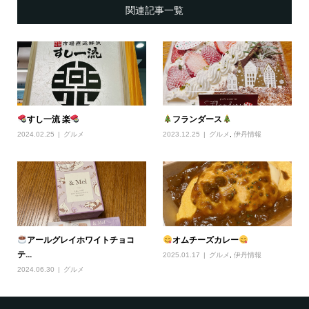
関連記事一覧
すし一流 楽
フランダース
2024.02.25
グルメ
2023.12.25
グルメ
,
伊丹情報
アールグレイホワイトチョコ
オムチーズカレー
テ...
2025.01.17
グルメ
,
伊丹情報
2024.06.30
グルメ