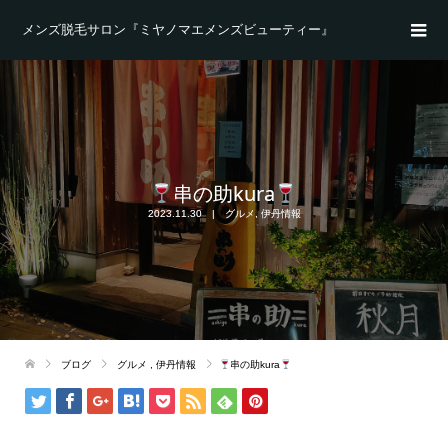
メンズ脱毛サロン『ミヤノマエメンズビューティー』
串の助kura
2023.11.30
グルメ
,
伊丹情報
ブログ
グルメ
,
伊丹情報
串の助kura