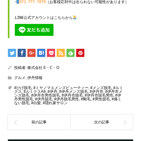
072-777-7879
（お客様応対中は出られない可能性があります）

LINE公式アカウントはこちらから
投稿者:
株式会社 E・C・O
グルメ
,
伊丹情報
#ひげ脱毛
,
#ミヤノマエメンズビューティー
,
#メンズ脱毛
,
#ルミ
クス
,
#ルミクスA9
,
#伊丹
,
#伊丹メンズ脱毛
,
#伊丹市
,
#伊丹市メ
ンズ脱毛
,
#伊丹市男性脱毛
,
#伊丹市脱毛
,
#伊丹市脱毛男性
,
#伊
丹男性脱毛
,
#伊丹脱毛
,
#伊丹脱毛男性
,
#剛毛
,
#男性脱毛
,
#痛く
ない脱毛
,
#白髪
,
#隠れ家サロン