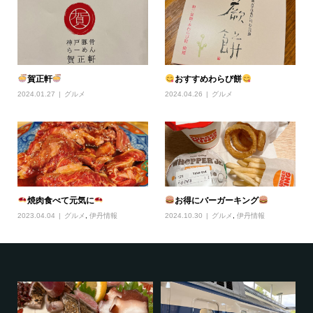
賀正軒
おすすめわらび餅
2024.01.27
グルメ
2024.04.26
グルメ
焼肉食べて元気に
お得にバーガーキング
2023.04.04
グルメ
,
伊丹情報
2024.10.30
グルメ
,
伊丹情報