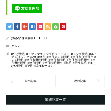
投稿者:
株式会社 E・C・O
グルメ
#ひげ脱毛
,
#ミヤノマエメンズビューティー
,
#メンズ脱毛
,
#ルミ
クス
,
#ルミクスA9
,
#伊丹
,
#伊丹メンズ脱毛
,
#伊丹市
,
#伊丹市メ
ンズ脱毛
,
#伊丹市男性脱毛
,
#伊丹市脱毛
,
#伊丹市脱毛男性
,
#伊
丹男性脱毛
,
#伊丹脱毛
,
#伊丹脱毛男性
,
#剛毛
,
#男性脱毛
,
#痛く
ない脱毛
,
#白髪
,
#隠れ家サロン
関連記事一覧