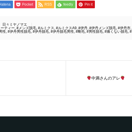
Hatena
Pocket
RSS
feedly
Pin it
日々ミヤノマエ
ューティー
,
#メンズ脱毛
,
#ルミクス
,
#ルミクスA9
,
#伊丹
,
#伊丹メンズ脱毛
,
#伊丹市
男性
,
#伊丹男性脱毛
,
#伊丹脱毛
,
#伊丹脱毛男性
,
#剛毛
,
#男性脱毛
,
#痛くない脱毛
,
中満さんのアレ