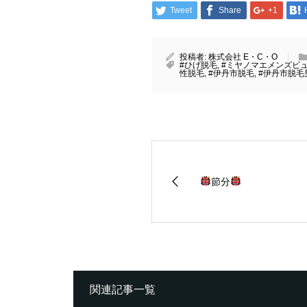
Tweet
Share
+1
投稿者:
株式会社 E・C・O
#ひげ脱毛
,
#ミヤノマエメンズビ
性脱毛
,
#伊丹市脱毛
,
#伊丹市脱毛
節分
関連記事一覧