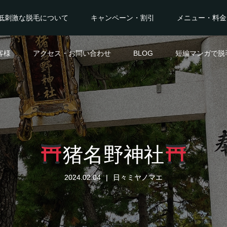
低刺激な脱毛について
キャンペーン・割引
メニュー・料金
客様
アクセス・お問い合わせ
BLOG
短編マンガで脱
猪名野神社
2024.02.04
日々ミヤノマエ