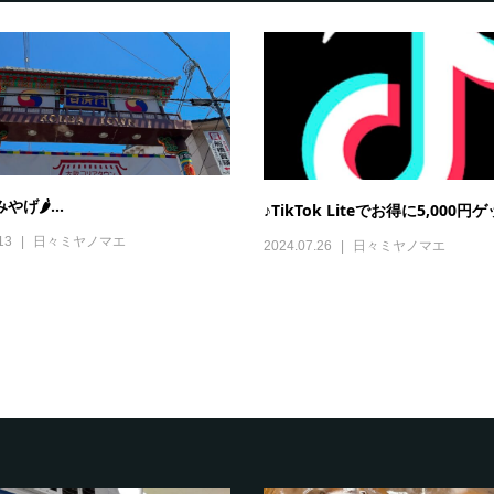
やげ🌶...
♪TikTok Liteでお得に5,000円
13
日々ミヤノマエ
2024.07.26
日々ミヤノマエ