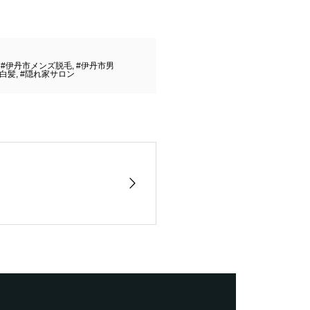
,
#伊丹市メンズ脱毛
,
#伊丹市男
#白髪
,
#隠れ家サロン