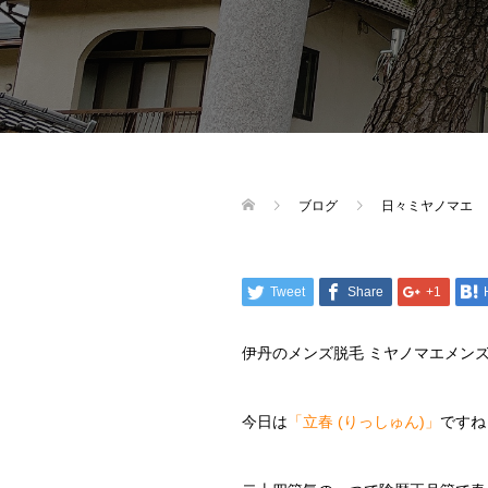
ブログ
日々ミヤノマエ
Tweet
Share
+1
伊丹のメンズ脱毛 ミヤノマエメン
今日は
「立春 (りっしゅん)」
ですね