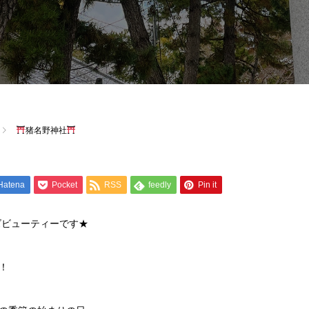
猪名野神社
Hatena
Pocket
RSS
feedly
Pin it
ズビューティーです★
！