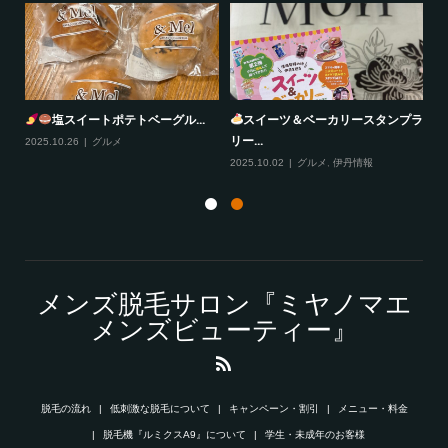
ベーグル...
スイーツ＆ベーカリースタンプラ
風丹
リー...
2025.10.29
グルメ
,
伊丹情報
2025.10.02
グルメ
,
伊丹情報
メンズ脱毛サロン『ミヤノマエ
メンズビューティー』
脱毛の流れ
低刺激な脱毛について
キャンペーン・割引
メニュー・料金
脱毛機『ルミクスA9』について
学生・未成年のお客様