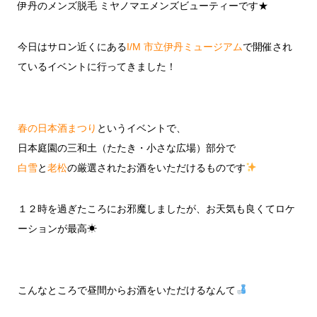
伊丹のメンズ脱毛 ミヤノマエメンズビューティーです★
今日はサロン近くにある
I/M 市立伊丹ミュージアム
で開催され
ているイベントに行ってきました！
春の日本酒まつり
というイベントで、
日本庭園の三和土（たたき・小さな広場）部分で
白雪
と
老松
の厳選されたお酒をいただけるものです
１２時を過ぎたころにお邪魔しましたが、お天気も良くてロケ
ーションが最高☀
こんなところで昼間からお酒をいただけるなんて