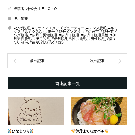
投稿者:
株式会社 E・C・O
伊丹情報
#ひげ脱毛
,
#ミヤノマエメンズビューティー
,
#メンズ脱毛
,
#ルミ
クス
,
#ルミクスA9
,
#伊丹
,
#伊丹メンズ脱毛
,
#伊丹市
,
#伊丹市メ
ンズ脱毛
,
#伊丹市男性脱毛
,
#伊丹市脱毛
,
#伊丹市脱毛男性
,
#伊
丹男性脱毛
,
#伊丹脱毛
,
#伊丹脱毛男性
,
#剛毛
,
#男性脱毛
,
#痛く
ない脱毛
,
#白髪
,
#隠れ家サロン
関連記事一覧
ひなまつり
伊丹まちなかバル