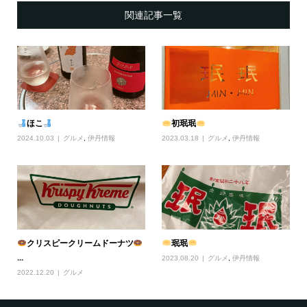
関連記事一覧
ほこ
初珉珉
2024.10.03
グルメ
,
伊丹情報
2023.03.18
グルメ
,
伊丹情報
クリスピークリームドーナツ
珉珉
...
2023.08.20
グルメ
,
伊丹情報
2022.12.20
グルメ