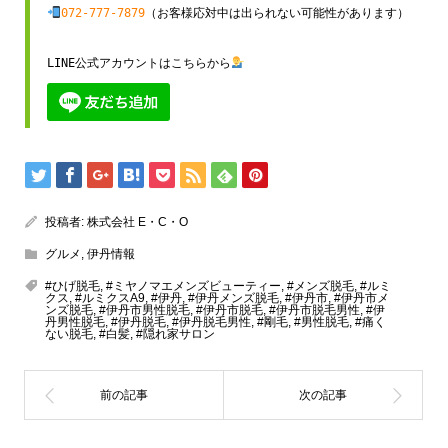
072-777-7879
（お客様応対中は出られない可能性があります）

LINE公式アカウントはこちらから
投稿者:
株式会社 E・C・O
グルメ
,
伊丹情報
#ひげ脱毛
,
#ミヤノマエメンズビューティー
,
#メンズ脱毛
,
#ルミ
クス
,
#ルミクスA9
,
#伊丹
,
#伊丹メンズ脱毛
,
#伊丹市
,
#伊丹市メ
ンズ脱毛
,
#伊丹市男性脱毛
,
#伊丹市脱毛
,
#伊丹市脱毛男性
,
#伊
丹男性脱毛
,
#伊丹脱毛
,
#伊丹脱毛男性
,
#剛毛
,
#男性脱毛
,
#痛く
ない脱毛
,
#白髪
,
#隠れ家サロン