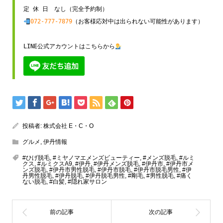
072-777-7879
（お客様応対中は出られない可能性があります）

LINE公式アカウントはこちらから
投稿者:
株式会社 E・C・O
グルメ
,
伊丹情報
#ひげ脱毛
,
#ミヤノマエメンズビューティー
,
#メンズ脱毛
,
#ルミ
クス
,
#ルミクスA9
,
#伊丹
,
#伊丹メンズ脱毛
,
#伊丹市
,
#伊丹市メ
ンズ脱毛
,
#伊丹市男性脱毛
,
#伊丹市脱毛
,
#伊丹市脱毛男性
,
#伊
丹男性脱毛
,
#伊丹脱毛
,
#伊丹脱毛男性
,
#剛毛
,
#男性脱毛
,
#痛く
ない脱毛
,
#白髪
,
#隠れ家サロン