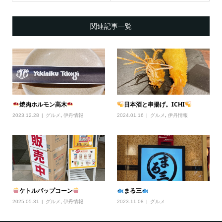
関連記事一覧
焼肉ホルモン高木
日本酒と串揚げ。ICHI
2023.12.28
グルメ
,
伊丹情報
2024.01.16
グルメ
,
伊丹情報
ケトルパップコーン
まる三
2025.05.31
グルメ
,
伊丹情報
2023.11.08
グルメ