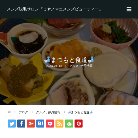
メンズ脱毛サロン『ミヤノマエメンズビューティー』
まつもと食道
2024.04.18
グルメ
,
伊丹情報
ブログ
グルメ
,
伊丹情報
まつもと食道