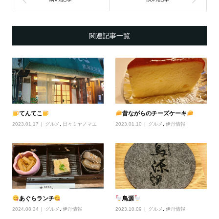
関連記事一覧
てんてこ
昔ながらのチーズケーキ
2023.01.17
グルメ
,
日々ミヤノマエ
2023.01.10
グルメ
,
伊丹情報
あぐらランチ
鳥源
2024.08.24
グルメ
,
伊丹情報
2023.10.09
グルメ
,
伊丹情報