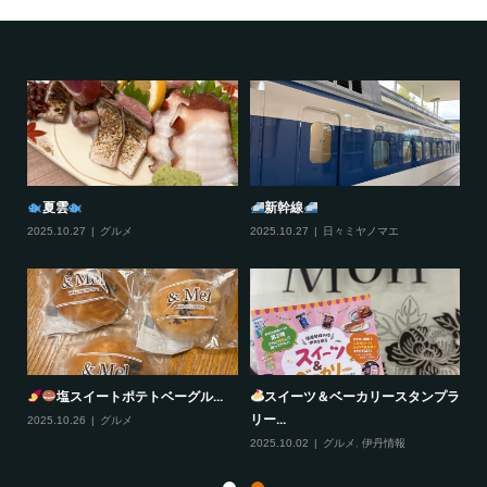
夏雲
新幹線
2025.10.27
グルメ
2025.10.27
日々ミヤノマエ
20
塩スイートポテトベーグル...
スイーツ＆ベーカリースタンプラ
リー...
2025.10.26
グルメ
20
2025.10.02
グルメ
,
伊丹情報