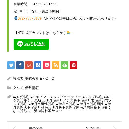
営業時間　10：00～19：00

072-777-7879
（お客様応対中は出られない可能性があります）

LINE公式アカウントはこちらから
投稿者:
株式会社 E・C・O
グルメ
,
伊丹情報
#ひげ脱毛
,
#ミヤノマエメンズビューティー
,
#メンズ脱毛
,
#ルミ
クス
,
#ルミクスA9
,
#伊丹
,
#伊丹メンズ脱毛
,
#伊丹市
,
#伊丹市メ
ンズ脱毛
,
#伊丹市男性脱毛
,
#伊丹市脱毛
,
#伊丹市脱毛男性
,
#伊
丹男性脱毛
,
#伊丹脱毛
,
#伊丹脱毛男性
,
#剛毛
,
#男性脱毛
,
#痛く
ない脱毛
,
#白髪
,
#隠れ家サロン