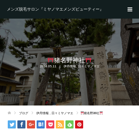
メンズ脱毛サロン『ミヤノマエメンズビューティー』
猪名野神社
2024.05.11
伊丹情報
,
日々ミヤノマエ
ブログ
伊丹情報
,
日々ミヤノマエ
猪名野神社