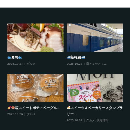
夏雲
新幹線
2025.10.27
グルメ
2025.10.27
日々ミヤノマエ
20
塩スイートポテトベーグル...
スイーツ＆ベーカリースタンプラ
リー...
2025.10.26
グルメ
20
2025.10.02
グルメ
,
伊丹情報