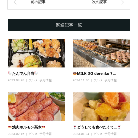
関連記事一覧
たんでん弁当
MILK DO dore iku？...
2023.04.28
グルメ
,
伊丹情報
2024.11.30
グルメ
,
伊丹情報
焼肉ホルモン高木
どうしても食べたくて…
2023.02.16
グルメ
,
伊丹情報
2023.01.24
グルメ
,
伊丹情報