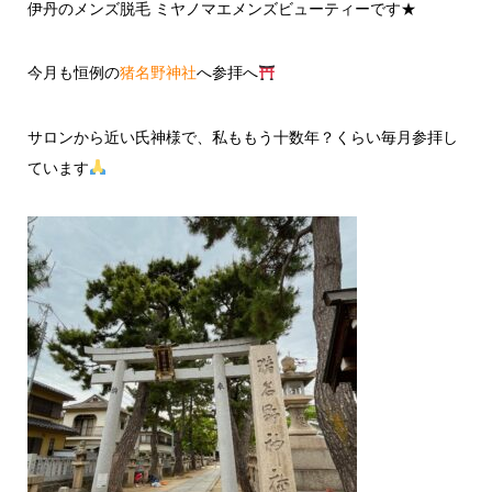
伊丹のメンズ脱毛 ミヤノマエメンズビューティーです★
今月も恒例の
猪名野神社
へ参拝へ
サロンから近い氏神様で、私ももう十数年？くらい毎月参拝し
ています