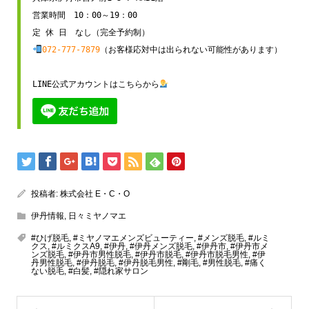
営業時間　10：00～19：00

072-777-7879
（お客様応対中は出られない可能性があります）

LINE公式アカウントはこちらから
投稿者:
株式会社 E・C・O
伊丹情報
,
日々ミヤノマエ
#ひげ脱毛
,
#ミヤノマエメンズビューティー
,
#メンズ脱毛
,
#ルミ
クス
,
#ルミクスA9
,
#伊丹
,
#伊丹メンズ脱毛
,
#伊丹市
,
#伊丹市メ
ンズ脱毛
,
#伊丹市男性脱毛
,
#伊丹市脱毛
,
#伊丹市脱毛男性
,
#伊
丹男性脱毛
,
#伊丹脱毛
,
#伊丹脱毛男性
,
#剛毛
,
#男性脱毛
,
#痛く
ない脱毛
,
#白髪
,
#隠れ家サロン