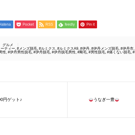
Hatena
Pocket
RSS
feedly
Pin it
グルメ
ューティー
,
#メンズ脱毛
,
#ルミクス
,
#ルミクスA9
,
#伊丹
,
#伊丹メンズ脱毛
,
#伊丹市
男性
,
#伊丹男性脱毛
,
#伊丹脱毛
,
#伊丹脱毛男性
,
#剛毛
,
#男性脱毛
,
#痛くない脱毛
,
,000円ゲット♪
うなぎ一豊