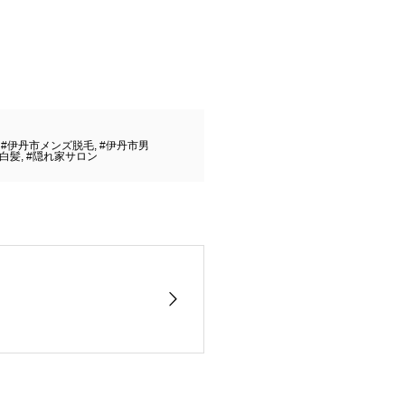
,
#伊丹市メンズ脱毛
,
#伊丹市男
#白髪
,
#隠れ家サロン