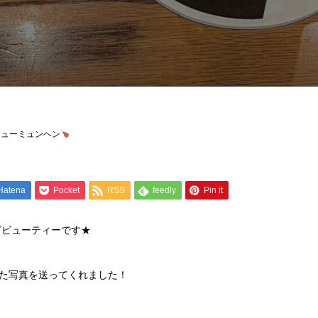
ニューミュンヘン
Hatena
Pocket
RSS
feedly
Pin it
ズビューティーです★
た写真を送ってくれました！