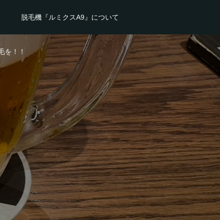
脱毛機『ルミクスA9』について
毛を！！