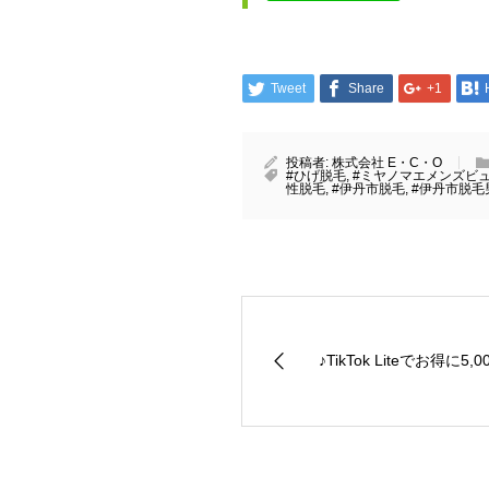
Tweet
Share
+1
投稿者:
株式会社 E・C・O
#ひげ脱毛
,
#ミヤノマエメンズビ
性脱毛
,
#伊丹市脱毛
,
#伊丹市脱毛
♪TikTok Liteでお得に5