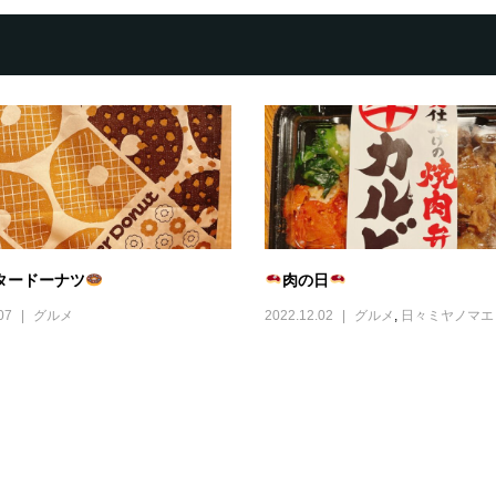
タードーナツ
肉の日
07
グルメ
2022.12.02
グルメ
,
日々ミヤノマエ