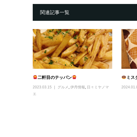
関連記事一覧
二軒目のテッパン
ミス
2023.03.15
グルメ
,
伊丹情報
,
日々ミヤノマ
2024.01.
エ