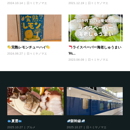
2024.10.14
日々ミヤノマエ
2021.12.19
日々ミヤノマエ
完熟レモンチューハイ
ライスペーパー海老しゅうまい
ᾙ...
2024.06.27
日々ミヤノマエ
2023.06.09
日々ミヤノマエ
夏雲
新幹線
2025.10.27
グルメ
2025.10.27
日々ミヤノマエ
20