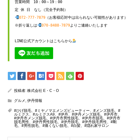
営業時間　10：00～19：00

072-777-7879
（お客様応対中は出られない可能性があります）

※折り返しは
070-8488-7879
よりご連絡いたします

LINE公式アカウントはこちらから
投稿者:
株式会社 E・C・O
グルメ
,
伊丹情報
#ひげ脱毛、#ミヤノマエメンズビューティー、#メンズ脱毛、#
ルミクス、#ルミクスA9、#伊丹、#伊丹メンズ脱毛、#伊丹市、
#伊丹市メンズ脱毛、#伊丹市男性脱毛、#伊丹市脱毛、#伊丹市
脱毛男性、#伊丹男性脱毛、#伊丹脱毛、#伊丹脱毛男性、#剛
毛、#男性脱毛、#痛くない脱毛、#白髪、#隠れ家サロン