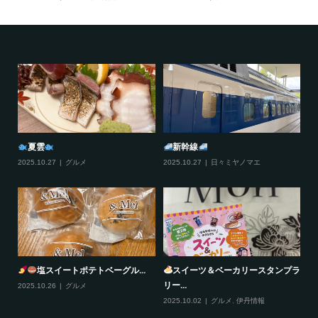
夏雲
新幹線
2025.10.27
グルメ
2025.10.27
日々ミヤノマエ
20
塩スイートポテトベーグル...
スイーツ＆ベーカリースタンプラ
リー...
2025.10.26
グルメ
20
2025.10.02
グルメ
,
伊丹情報