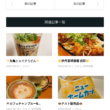
関連記事一覧
丸亀シェイクうどん
伊丹直球酒場 吉田
2023.09.01
グルメ
2023.08.13
グルメ
,
伊丹情報
カフェチャンプルー&...
テスト販売品
2024.03.18
グルメ
,
伊丹情報
2025.08.05
グルメ