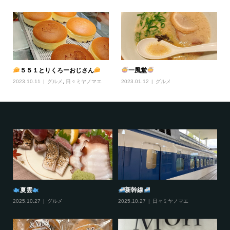
５５１とりくろーおじさん
一風堂
2023.10.11
グルメ
,
日々ミヤノマエ
2023.01.12
グルメ
おすそわけ
びすとろどあ
2025.12.11
日々ミヤノマエ
2025.12.10
グルメ
,
伊丹情報
20