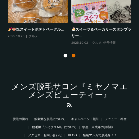
プラ
風丹
大阪ふぐ太郎
2025.10.29
グルメ
,
伊丹情報
2025.10.28
グルメ
20
メンズ脱毛サロン『ミヤノマエ
メンズビューティー』
脱毛の流れ
低刺激な脱毛について
キャンペーン・割引
メニュー・料金
脱毛機『ルミクスA9』について
学生・未成年のお客様
アクセス・お問い合わせ
BLOG
短編マンガで脱毛を！！