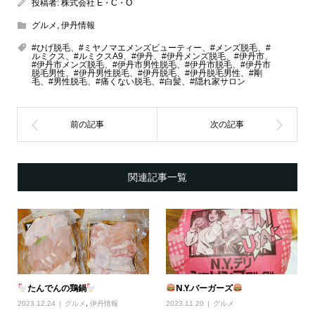
投稿者:
株式会社 E・C・O
グルメ
,
伊丹情報
#ひげ脱毛、#ミヤノマエメンズビューティー、#メンズ脱毛、#
ルミクス、#ルミクスA9、#伊丹、#伊丹メンズ脱毛、#伊丹市、
#伊丹市メンズ脱毛、#伊丹市男性脱毛、#伊丹市脱毛、#伊丹市
脱毛男性、#伊丹男性脱毛、#伊丹脱毛、#伊丹脱毛男性、#剛
毛、#男性脱毛、#痛くない脱毛、#白髪、#隠れ家サロン
関連記事一覧
たんでんの鶏鍋
N.Y.バーガーズ
2023.12.24
グルメ
,
伊丹情報
2023.11.20
グルメ