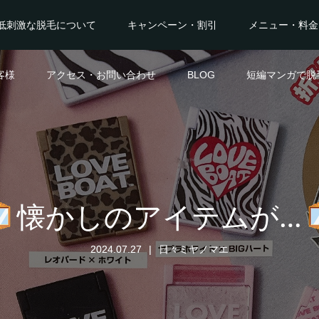
低刺激な脱毛について
キャンペーン・割引
メニュー・料金
客様
アクセス・お問い合わせ
BLOG
短編マンガで脱
懐かしのアイテムが…
2024.07.27
日々ミヤノマエ