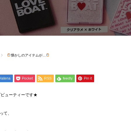
懐かしのアイテムが…
Hatena
Pocket
RSS
feedly
Pin it
ズビューティーです★
って、