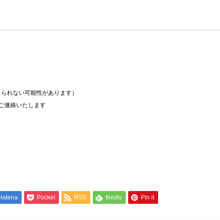
られない可能性があります）

ご連絡いたします

Hatena
Pocket
RSS
feedly
Pin it