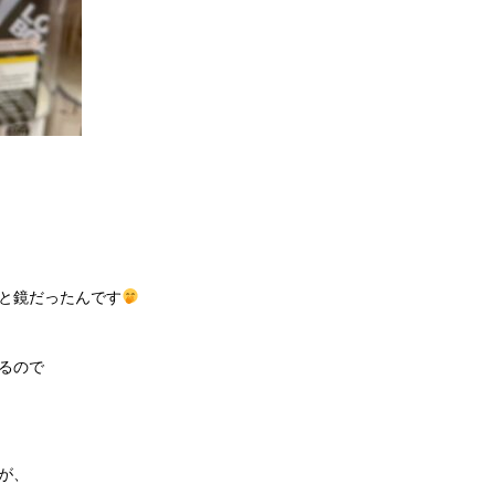
と鏡だったんです
るので
が、