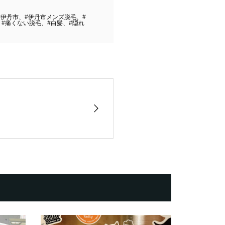
#伊丹市、#伊丹市メンズ脱毛、#
#痛くない脱毛、#白髪、#隠れ