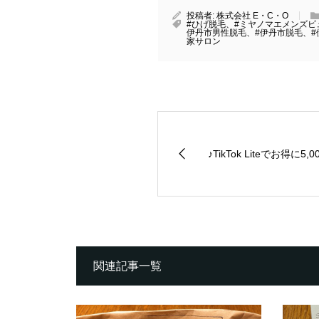
投稿者:
株式会社 E・C・O
#ひげ脱毛、#ミヤノマエメンズビ
伊丹市男性脱毛、#伊丹市脱毛、#
家サロン
♪TikTok Liteでお得に5
関連記事一覧