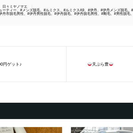
日々ミヤノマエ
ューティー、#メンズ脱毛、#ルミクス、#ルミクスA9、#伊丹、#伊丹メンズ脱毛、
伊丹市脱毛男性、#伊丹男性脱毛、#伊丹脱毛、#伊丹脱毛男性、#剛毛、#男性脱毛、
,000円ゲット♪
天ぷら豊