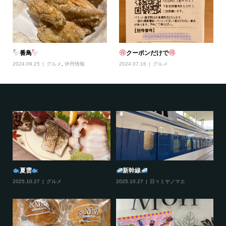
番鳥
クーポンだけで
2024.09.25
グルメ
,
伊丹情報
2024.07.16
グルメ
夏雲
新幹線
2025.10.27
グルメ
2025.10.27
日々ミヤノマエ
20