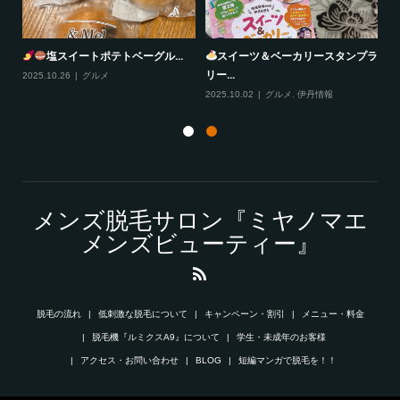
塩スイートポテトベーグル...
スイーツ＆ベーカリースタンプラ
リー...
2025.10.26
グルメ
20
2025.10.02
グルメ
,
伊丹情報
メンズ脱毛サロン『ミヤノマエ
メンズビューティー』
脱毛の流れ
低刺激な脱毛について
キャンペーン・割引
メニュー・料金
脱毛機『ルミクスA9』について
学生・未成年のお客様
アクセス・お問い合わせ
BLOG
短編マンガで脱毛を！！