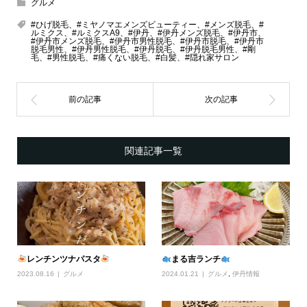
グルメ
#ひげ脱毛、#ミヤノマエメンズビューティー、#メンズ脱毛、#
ルミクス、#ルミクスA9、#伊丹、#伊丹メンズ脱毛、#伊丹市、
#伊丹市メンズ脱毛、#伊丹市男性脱毛、#伊丹市脱毛、#伊丹市
脱毛男性、#伊丹男性脱毛、#伊丹脱毛、#伊丹脱毛男性、#剛
毛、#男性脱毛、#痛くない脱毛、#白髪、#隠れ家サロン
関連記事一覧
レンチンツナパスタ
まる吉ランチ
2023.08.16
グルメ
2024.01.21
グルメ
,
伊丹情報