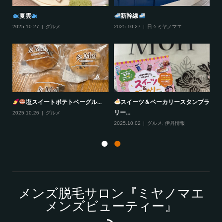
おすそわけ
びすとろどあ
2025.12.11
日々ミヤノマエ
2025.12.10
グルメ
,
伊丹情報
プラ
風丹
大阪ふぐ太郎
2025.10.29
グルメ
,
伊丹情報
2025.10.28
グルメ
メンズ脱毛サロン『ミヤノマエ
メンズビューティー』