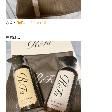
なんと
ReFa（リファ）
中味は…