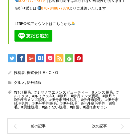
072-777-7879
（お客様応対中は出られない可能性があります）

※折り返しは
070-8488-7879
よりご連絡いたします

LINE公式アカウントはこちらから
投稿者:
株式会社 E・C・O
グルメ
,
伊丹情報
#ひげ脱毛、#ミヤノマエメンズビューティー、#メンズ脱毛、#
ルミクス、#ルミクスA9、#伊丹、#伊丹メンズ脱毛、#伊丹市、
#伊丹市メンズ脱毛、#伊丹市男性脱毛、#伊丹市脱毛、#伊丹市
脱毛男性、#伊丹男性脱毛、#伊丹脱毛、#伊丹脱毛男性、#剛
毛、#男性脱毛、#痛くない脱毛、#白髪、#隠れ家サロン