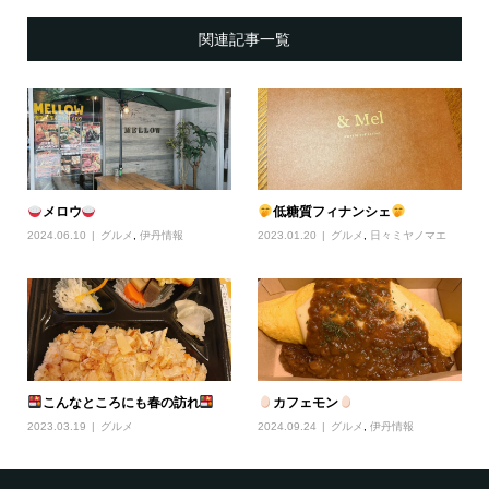
関連記事一覧
メロウ
低糖質フィナンシェ
2024.06.10
グルメ
,
伊丹情報
2023.01.20
グルメ
,
日々ミヤノマエ
こんなところにも春の訪れ
カフェモン
2023.03.19
グルメ
2024.09.24
グルメ
,
伊丹情報